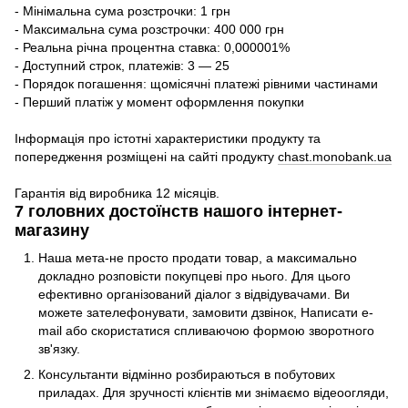
- Мінімальна сума розстрочки: 1 грн
- Максимальна сума розстрочки: 400 000 грн
- Реальна річна процентна ставка: 0,000001%
- Доступний строк, платежів: 3 — 25
- Порядок погашення: щомісячні платежі рівними частинами
- Перший платіж у момент оформлення покупки
Інформація про істотні характеристики продукту та
попередження розміщені на сайті продукту
chast.monobank.ua
Гарантія від виробника 12 місяців.
7 головних достоїнств нашого інтернет-
магазину
Наша мета-не просто продати товар, а максимально
докладно розповісти покупцеві про нього. Для цього
ефективно організований діалог з відвідувачами. Ви
можете зателефонувати, замовити дзвінок, Написати e-
mail або скористатися спливаючою формою зворотного
зв'язку.
Консультанти відмінно розбираються в побутових
приладах. Для зручності клієнтів ми знімаємо відеоогляди,