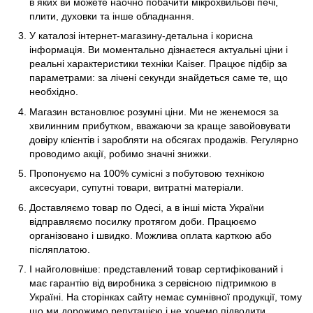
в яких ви можете наочно побачити мікрохвильові печі,
плити, духовки та інше обладнання.
У каталозі інтернет-магазину-детальна і корисна
інформація. Ви моментально дізнаєтеся актуальні ціни і
реальні характеристики техніки Kaiser. Працює підбір за
параметрами: за лічені секунди знайдеться саме те, що
необхідно.
Магазин встановлює розумні ціни. Ми не женемося за
хвилинним прибутком, вважаючи за краще завойовувати
довіру клієнтів і заробляти на обсягах продажів. Регулярно
проводимо акції, робимо значні знижки.
Пропонуємо на 100% сумісні з побутовою технікою
аксесуари, супутні товари, витратні матеріали.
Доставляємо товар по Одесі, а в інші міста України
відправляємо посилку протягом доби. Працюємо
організовано і швидко. Можлива оплата карткою або
післяплатою.
І найголовніше: представлений товар сертифікований і
має гарантію від виробника з сервісною підтримкою в
Україні. На сторінках сайту немає сумнівної продукції, тому
що ми дорожимо репутацією і не хочемо підводити