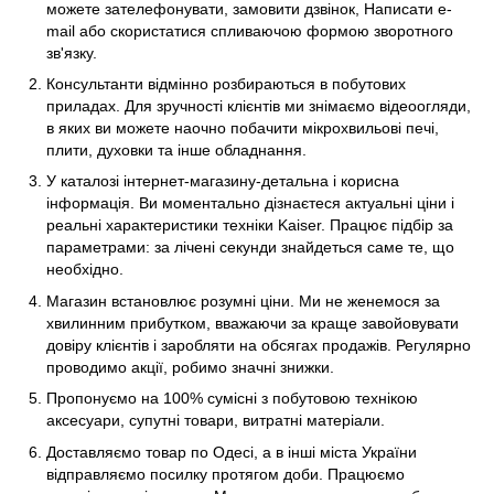
можете зателефонувати, замовити дзвінок, Написати e-
mail або скористатися спливаючою формою зворотного
зв'язку.
Консультанти відмінно розбираються в побутових
приладах. Для зручності клієнтів ми знімаємо відеоогляди,
в яких ви можете наочно побачити мікрохвильові печі,
плити, духовки та інше обладнання.
У каталозі інтернет-магазину-детальна і корисна
інформація. Ви моментально дізнаєтеся актуальні ціни і
реальні характеристики техніки Kaiser. Працює підбір за
параметрами: за лічені секунди знайдеться саме те, що
необхідно.
Магазин встановлює розумні ціни. Ми не женемося за
хвилинним прибутком, вважаючи за краще завойовувати
довіру клієнтів і заробляти на обсягах продажів. Регулярно
проводимо акції, робимо значні знижки.
Пропонуємо на 100% сумісні з побутовою технікою
аксесуари, супутні товари, витратні матеріали.
Доставляємо товар по Одесі, а в інші міста України
відправляємо посилку протягом доби. Працюємо