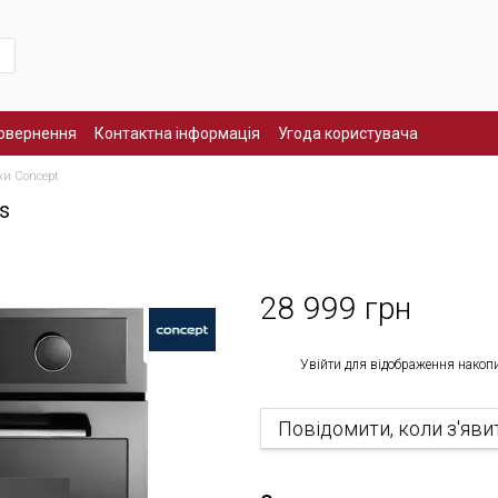
повернення
Контактна інформація
Угода користувача
ки Concept
s
28 999 грн
%
Увійти
для відображення накоп
Повідомити, коли з'яви