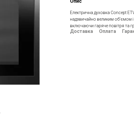
Опис
Електрична духовка Concept ETV
надзвичайно великим об’ємом і
включаючи гаряче повітря та г
Доставка
Оплата
Гара
ю