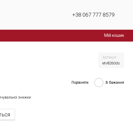
+38 067 777 8579
Мій кошик
Артикул
etv8260ds
Порівняти
В бажання
ичувальної знижки
ться