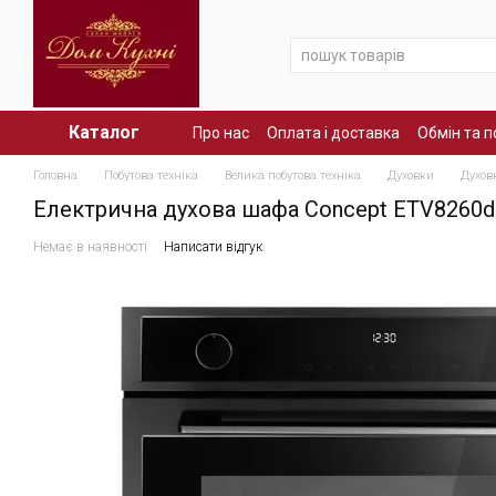
Перейти до основного контенту
Каталог
Про нас
Оплата і доставка
Обмін та 
Головна
Побутова техніка
Велика побутова техніка
Духовки
Духов
Електрична духова шафа Concept ETV8260d
Немає в наявності
Написати відгук