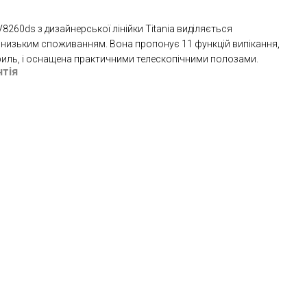
8260ds з дизайнерської лінійки Titania виділяється
 низьким споживанням. Вона пропонує 11 функцій випікання,
риль, і оснащена практичними телескопічними полозами.
нтія