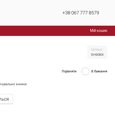
+38 067 777 8579
Мій кошик
Артикул
GH606IX
Порівняти
В бажання
ичувальної знижки
ться