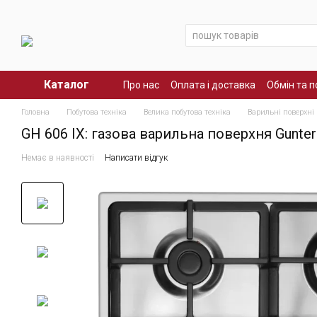
Перейти до основного контенту
Каталог
Про нас
Оплата і доставка
Обмін та 
Головна
Побутова техніка
Велика побутова техніка
Варильні поверхні
GH 606 IX: газова варильна поверхня Gunter
Немає в наявності
Написати відгук