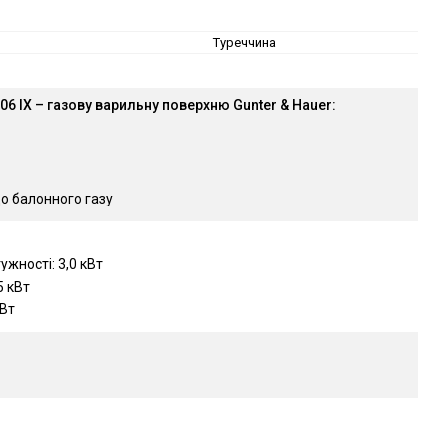
Туреччина
6 IX – газову варильну поверхню Gunter & Hauer:
о балонного газу
жності: 3,0 кВт
5 кВт
кВт