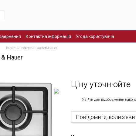
повернення
Контактна інформація
Угода користувача
Варильні поверхні Gunter&Hauer
 & Hauer
Ціну уточнюйте
%
Увійти
для відображення накоп
Повідомити, коли з'яви