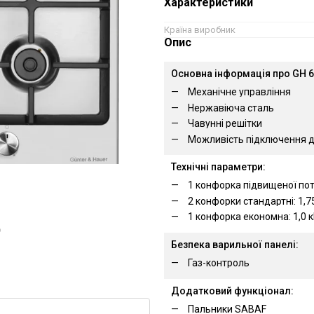
Характеристики
Країна виробник
Опис
Основна інформація про GH 60
Механічне управління
Нержавіюча сталь
Чавунні решітки
Можливість підключення д
Технічні параметри:
1 конфорка підвищеної поту
2 конфорки стандартні: 1,7
1 конфорка економна: 1,0 
ю
Безпека варильної панелі:
Газ-контроль
Додатковий функціонал:
Пальники SABAF