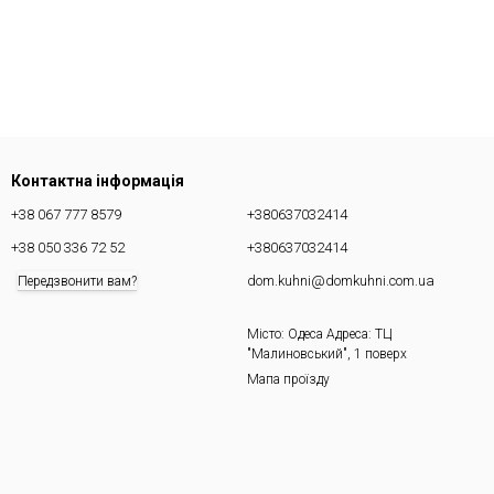
Контактна інформація
+38 067 777 8579
+380637032414
+38 050 336 72 52
+380637032414
dom.kuhni@domkuhni.com.ua
Передзвонити вам?
Місто: Одеса Адреса: ТЦ
"Малиновський", 1 поверх
Мапа проїзду