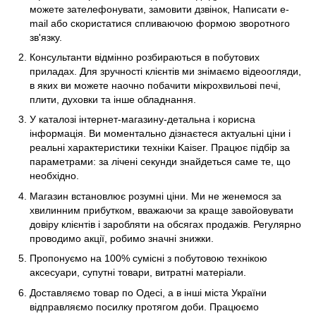
можете зателефонувати, замовити дзвінок, Написати e-
mail або скористатися спливаючою формою зворотного
зв'язку.
Консультанти відмінно розбираються в побутових
приладах. Для зручності клієнтів ми знімаємо відеоогляди,
в яких ви можете наочно побачити мікрохвильові печі,
плити, духовки та інше обладнання.
У каталозі інтернет-магазину-детальна і корисна
інформація. Ви моментально дізнаєтеся актуальні ціни і
реальні характеристики техніки Kaiser. Працює підбір за
параметрами: за лічені секунди знайдеться саме те, що
необхідно.
Магазин встановлює розумні ціни. Ми не женемося за
хвилинним прибутком, вважаючи за краще завойовувати
довіру клієнтів і заробляти на обсягах продажів. Регулярно
проводимо акції, робимо значні знижки.
Пропонуємо на 100% сумісні з побутовою технікою
аксесуари, супутні товари, витратні матеріали.
Доставляємо товар по Одесі, а в інші міста України
відправляємо посилку протягом доби. Працюємо