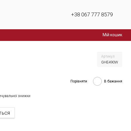
+38 067 777 8579
Мій кошик
Артикул
GHE490W
Порівняти
В бажання
ичувальної знижки
ться