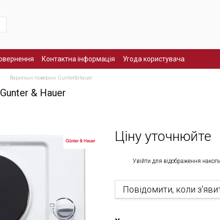
повернення
Контактна інформація
Угода користувача
Варильні поверхні Gunter&Hauer
Gunter & Hauer
Ціну уточнюйте
%
Увійти
для відображення накоп
Повідомити, коли з'яви