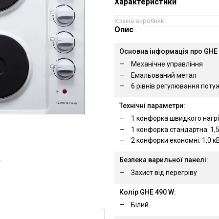
Характеристики
Країна виробник
Опис
Основна інформація про GHE 
Механічне управління
Емальований метал
6 рівнів регулювання поту
Технічні параметри:
1 конфорка швидкого нагрів
1 конфорка стандартна: 1,5
2 конфорки економні: 1,0 кВ
Безпека варильної панелі:
ю
Захист від перегріву
Колір GHE 490 W:
Білий