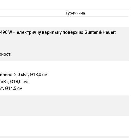
Туреччина
490 W – електричну варильну поверхню Gunter & Hauer:
жності
ання: 2,0 кВт, Ø18,0 см
 кВт, Ø18,0 см
т, Ø14,5 см