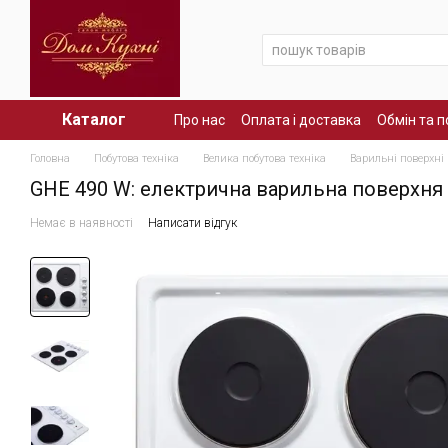
Перейти до основного контенту
Каталог
Про нас
Оплата і доставка
Обмін та 
Головна
Побутова техніка
Велика побутова техніка
Варильні поверхні
GHE 490 W: електрична варильна поверхня 
Немає в наявності
Написати відгук