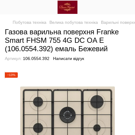
Побутова техніка
Велика побутова техніка
Варильні поверхн
Газова варильна поверхня Franke
Smart FHSM 755 4G DC OA E
(106.0554.392) емаль Бежевий
Артикул:
106.0554.392
Написати відгук
−13%