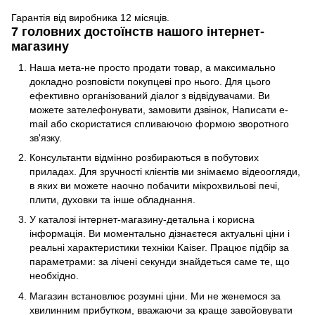
Гарантія від виробника 12 місяців.
7 головних достоїнств нашого інтернет-
магазину
Наша мета-не просто продати товар, а максимально
докладно розповісти покупцеві про нього. Для цього
ефективно організований діалог з відвідувачами. Ви
можете зателефонувати, замовити дзвінок, Написати e-
mail або скористатися спливаючою формою зворотного
зв'язку.
Консультанти відмінно розбираються в побутових
приладах. Для зручності клієнтів ми знімаємо відеоогляди,
в яких ви можете наочно побачити мікрохвильові печі,
плити, духовки та інше обладнання.
У каталозі інтернет-магазину-детальна і корисна
інформація. Ви моментально дізнаєтеся актуальні ціни і
реальні характеристики техніки Kaiser. Працює підбір за
параметрами: за лічені секунди знайдеться саме те, що
необхідно.
Магазин встановлює розумні ціни. Ми не женемося за
хвилинним прибутком, вважаючи за краще завойовувати