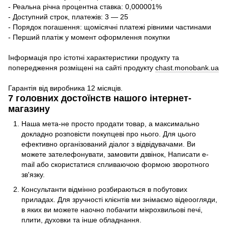
- Реальна річна процентна ставка: 0,000001%
- Доступний строк, платежів: 3 — 25
- Порядок погашення: щомісячні платежі рівними частинами
- Перший платіж у момент оформлення покупки
Інформація про істотні характеристики продукту та
попередження розміщені на сайті продукту
chast.monobank.ua
Гарантія від виробника 12 місяців.
7 головних достоїнств нашого інтернет-
магазину
Наша мета-не просто продати товар, а максимально
докладно розповісти покупцеві про нього. Для цього
ефективно організований діалог з відвідувачами. Ви
можете зателефонувати, замовити дзвінок, Написати e-
mail або скористатися спливаючою формою зворотного
зв'язку.
Консультанти відмінно розбираються в побутових
приладах. Для зручності клієнтів ми знімаємо відеоогляди,
в яких ви можете наочно побачити мікрохвильові печі,
плити, духовки та інше обладнання.