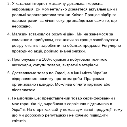
У каталозі інтернет-магазину-детальна і корисна
інформація. Ви моментально дізнаєтеся актуальні ціни і
реальні характеристики техніки Kaiser. Працює підбір за
параметрами: за лічені секунди знайдеться саме те, що
необхідно.
Магазин встановлює розумні ціни. Ми не женемося за
хвилинним прибутком, вважаючи за краще завойовувати
довіру клієнтів і заробляти на обсягах продажів. Регулярно
проводимо акції, робимо значні знижки.
Пропонуємо на 100% сумісні з побутовою технікою
аксесуари, супутні товари, витратні матеріали.
Доставляємо товар по Одесі, а в інші міста України
відправляємо посилку протягом доби. Працюємо
організовано і швидко. Можлива оплата карткою або
післяплатою.
І найголовніше: представлений товар сертифікований і
має гарантію від виробника з сервісною підтримкою в
Україні. На сторінках сайту немає сумнівної продукції, тому
що ми дорожимо репутацією і не хочемо підводити
клієнтів.