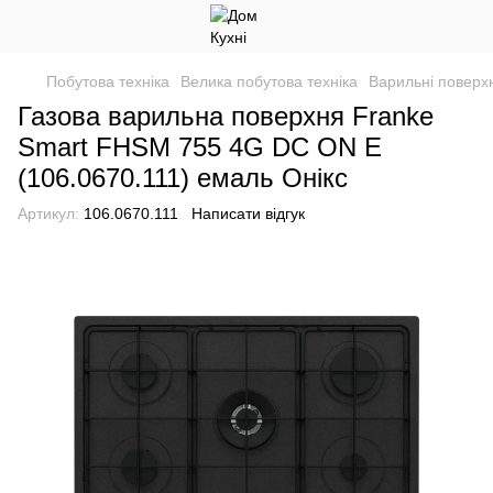
Побутова техніка
Велика побутова техніка
Варильні поверхн
Газова варильна поверхня Franke
Smart FHSM 755 4G DC ON E
(106.0670.111) емаль Онікс
Артикул:
106.0670.111
Написати відгук