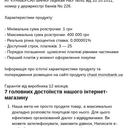
АТ «УНІВЕРСАЛ БАНК» ліцензія НБУ No92 від 10.10.2011,
номер у держреєстрі банків No 226.
Характеристики продукту:
- Мінімальна сума розстрочки: 1 грн
- Максимальна сума розстрочки: 400 000 грн
- Реальна річна процентна ставка: 0,000001%
- Доступний строк, платежів: 3 — 25
- Порядок погашення: щомісячні платежі рівними частинами
- Перший платіж у момент оформлення покупки
Інформація про істотні характеристики продукту та
попередження розміщені на сайті продукту
chast.monobank.ua
Гарантія від виробника 12 місяців.
7 головних достоїнств нашого інтернет-
магазину
Наша мета-не просто продати товар, а максимально
докладно розповісти покупцеві про нього. Для цього
ефективно організований діалог з відвідувачами. Ви
можете зателефонувати, замовити дзвінок, Написати e-