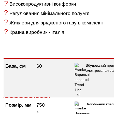
?
Високопродуктивні конфорки
?
Регулювання мінімального полум'я
?
Жиклери для зрідженого газу в комплекті
?
Країна виробник - Італія
База, см
60
Вбудований прис
електрозапалюв
Запобіжний кла
Розмі
р
, мм
750
х