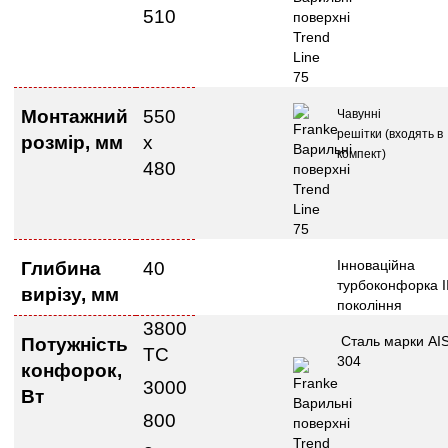
510
Монтажни
й
550
Чавунні
решітк
и
(входять в
розмі
р, мм
х
компект)
480
Інноваційна
Глибина
40
турбоконфорка II
в
ирізу
, мм
покоління
3800
Сталь марки AIS
Потужність
ТС
304
конфорок,
3000
Вт
800