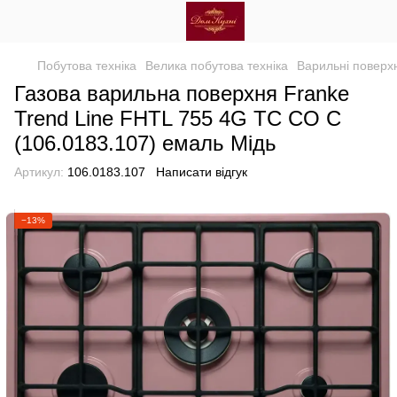
Побутова техніка
Велика побутова техніка
Варильні поверхн
Газова варильна поверхня Franke
Trend Line FHTL 755 4G TC CO C
(106.0183.107) емаль Мідь
Артикул:
106.0183.107
Написати відгук
−13%