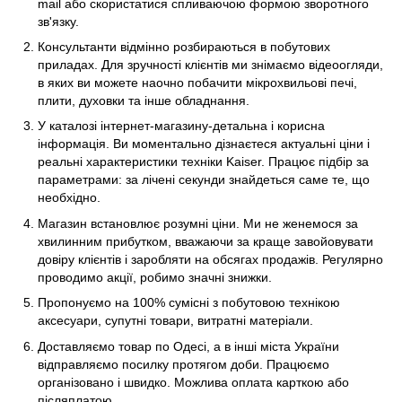
mail або скористатися спливаючою формою зворотного
зв'язку.
Консультанти відмінно розбираються в побутових
приладах. Для зручності клієнтів ми знімаємо відеоогляди,
в яких ви можете наочно побачити мікрохвильові печі,
плити, духовки та інше обладнання.
У каталозі інтернет-магазину-детальна і корисна
інформація. Ви моментально дізнаєтеся актуальні ціни і
реальні характеристики техніки Kaiser. Працює підбір за
параметрами: за лічені секунди знайдеться саме те, що
необхідно.
Магазин встановлює розумні ціни. Ми не женемося за
хвилинним прибутком, вважаючи за краще завойовувати
довіру клієнтів і заробляти на обсягах продажів. Регулярно
проводимо акції, робимо значні знижки.
Пропонуємо на 100% сумісні з побутовою технікою
аксесуари, супутні товари, витратні матеріали.
Доставляємо товар по Одесі, а в інші міста України
відправляємо посилку протягом доби. Працюємо
організовано і швидко. Можлива оплата карткою або
післяплатою.