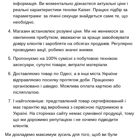
інформація. Ви моментально дізнаєтеся актуальні ціни і
реальні характеристики техніки Kaiser. Працює підбір за
параметрами: за лічені секунди знайдеться саме те, що
необхідно.
Магазин встановлює розумні ціни. Ми не женемося за
хвилинним прибутком, вважаючи за краще завойовувати
довіру клієнтів і заробляти на обсягах продажів. Регулярно
проводимо акції, робимо значні знижки.
Пропонуємо на 100% сумісні з побутовою технікою
аксесуари, супутні товари, витратні матеріали.
Доставляємо товар по Одесі, а в інші міста України
відправляємо посилку протягом доби. Працюємо
організовано і швидко. Можлива оплата карткою або
післяплатою.
І найголовніше: представлений товар сертифікований і
має гарантію від виробника з сервісною підтримкою в
Україні. На сторінках сайту немає сумнівної продукції, тому
що ми дорожимо репутацією і не хочемо підводити
клієнтів.
Ми докладемо максимум зусиль для того, щоб ви були