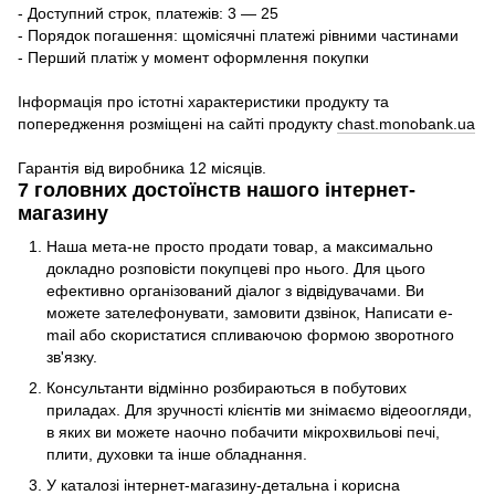
- Доступний строк, платежів: 3 — 25
- Порядок погашення: щомісячні платежі рівними частинами
- Перший платіж у момент оформлення покупки
Інформація про істотні характеристики продукту та
попередження розміщені на сайті продукту
chast.monobank.ua
Гарантія від виробника 12 місяців.
7 головних достоїнств нашого інтернет-
магазину
Наша мета-не просто продати товар, а максимально
докладно розповісти покупцеві про нього. Для цього
ефективно організований діалог з відвідувачами. Ви
можете зателефонувати, замовити дзвінок, Написати e-
mail або скористатися спливаючою формою зворотного
зв'язку.
Консультанти відмінно розбираються в побутових
приладах. Для зручності клієнтів ми знімаємо відеоогляди,
в яких ви можете наочно побачити мікрохвильові печі,
плити, духовки та інше обладнання.
У каталозі інтернет-магазину-детальна і корисна