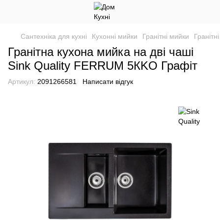
Сантехніка для кухні
Кухонні мийки
Гранітні мийки
Гранітні
Гранітна кухона мийка на дві чаші
Sink Quality FERRUM 5КKО Графіт
Артикул:
2091266581
Написати відгук