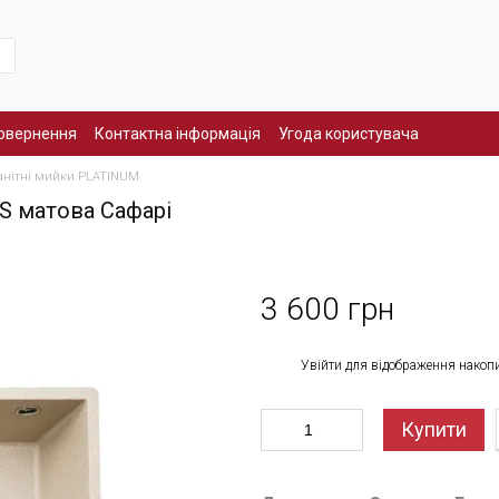
повернення
Контактна інформація
Угода користувача
анітні мийки PLATINUM
IS матова Сафарі
3 600 грн
%
Увійти
для відображення накоп
Купити