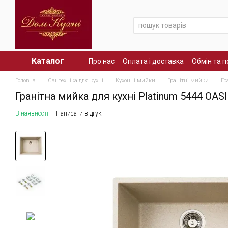
Перейти до основного контенту
Каталог
Про нас
Оплата і доставка
Обмін та 
Головна
Сантехніка для кухні
Кухонні мийки
Гранітні мийки
Гр
Гранітна мийка для кухні Platinum 5444 OAS
В наявності
Написати відгук