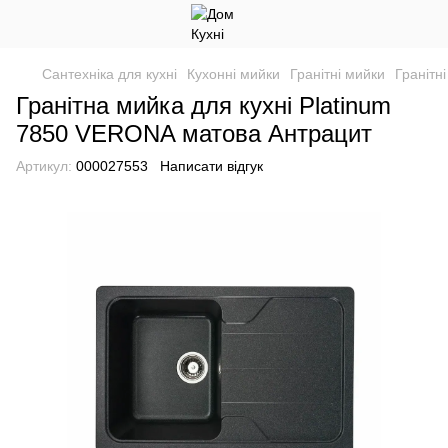
Сантехніка для кухні
Кухонні мийки
Гранітні мийки
Гранітн
Гранітна мийка для кухні Platinum
7850 VERONA матова Антрацит
Артикул:
000027553
Написати відгук