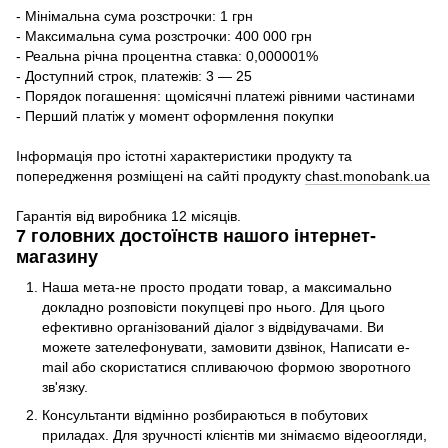
- Мінімальна сума розстрочки: 1 грн
- Максимальна сума розстрочки: 400 000 грн
- Реальна річна процентна ставка: 0,000001%
- Доступний строк, платежів: 3 — 25
- Порядок погашення: щомісячні платежі рівними частинами
- Перший платіж у момент оформлення покупки
Інформація про істотні характеристики продукту та
попередження розміщені на сайті продукту
chast.monobank.ua
Гарантія від виробника 12 місяців.
7 головних достоїнств нашого інтернет-
магазину
Наша мета-не просто продати товар, а максимально
докладно розповісти покупцеві про нього. Для цього
ефективно організований діалог з відвідувачами. Ви
можете зателефонувати, замовити дзвінок, Написати e-
mail або скористатися спливаючою формою зворотного
зв'язку.
Консультанти відмінно розбираються в побутових
приладах. Для зручності клієнтів ми знімаємо відеоогляди,