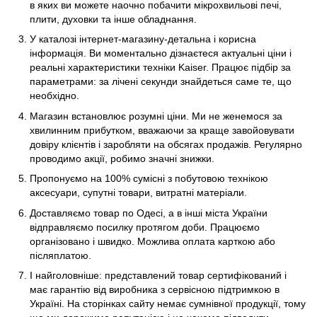
в яких ви можете наочно побачити мікрохвильові печі,
плити, духовки та інше обладнання.
У каталозі інтернет-магазину-детальна і корисна
інформація. Ви моментально дізнаєтеся актуальні ціни і
реальні характеристики техніки Kaiser. Працює підбір за
параметрами: за лічені секунди знайдеться саме те, що
необхідно.
Магазин встановлює розумні ціни. Ми не женемося за
хвилинним прибутком, вважаючи за краще завойовувати
довіру клієнтів і заробляти на обсягах продажів. Регулярно
проводимо акції, робимо значні знижки.
Пропонуємо на 100% сумісні з побутовою технікою
аксесуари, супутні товари, витратні матеріали.
Доставляємо товар по Одесі, а в інші міста України
відправляємо посилку протягом доби. Працюємо
організовано і швидко. Можлива оплата карткою або
післяплатою.
І найголовніше: представлений товар сертифікований і
має гарантію від виробника з сервісною підтримкою в
Україні. На сторінках сайту немає сумнівної продукції, тому