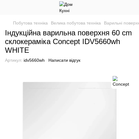
Побутова техніка
Велика побутова техніка
Варильні поверхн
Індукційна варильна поверхня 60 cm
склокераміка Concept IDV5660wh
WHITE
Артикул:
idv5660wh
Написати відгук