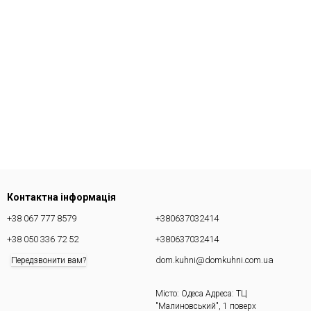
Контактна інформація
+38 067 777 8579
+380637032414
+38 050 336 72 52
+380637032414
dom.kuhni@domkuhni.com.ua
Передзвонити вам?
Місто: Одеса Адреса: ТЦ
"Малиновський", 1 поверх