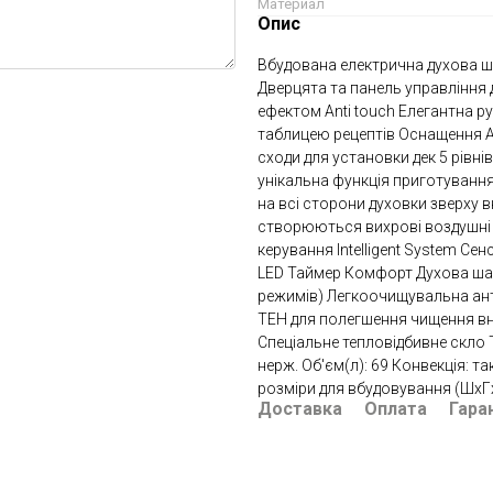
Материал
Опис
Вбудована електрична духова ш
Дверцята та панель управління 
ефектом Anti touch Елегантна р
таблицею рецептів Оснащення 
сходи для установки дек 5 рівн
унікальна функція приготування 
на всі сторони духовки зверху в
створюються вихрові воздушні п
керування Intelligent System С
LED Таймер Комфорт Духова шаф
режимів) Легкоочищувальна ант
ТЕН для полегшення чищення вн
Спеціальне тепловідбивне скло
нерж. Об'єм(л): 69 Конвекція: так
розміри для вбудовування (ШxГxВ)
Доставка
Оплата
Гара