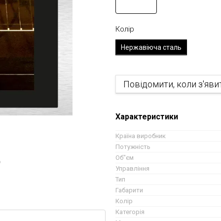
Колір
Нержавіюча сталь
Повідомити, коли з'яви
Характеристики
Країна виробник
Потужність
Об"єм
ю
Управління
Тип
Габарити
Колір
Категорія