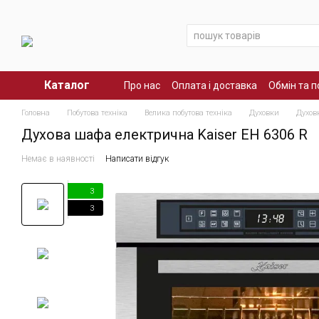
Перейти до основного контенту
Каталог
Про нас
Оплата і доставка
Обмін та 
Головна
Побутова техніка
Велика побутова техніка
Духовки
Духов
Духова шафа електрична Kaiser EH 6306 R
Немає в наявності
Написати відгук
3
3