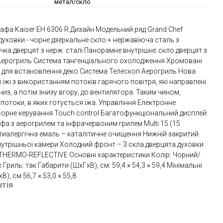
метал/скло
афа Kaiser EH 6306 R Дизайн Модельний ряд Grand Chef
духовки - чорне дзеркальне скло + нержавіюча сталь з
учка дверцят з нерж. сталі Панорамне внутрішнє скло дверцят з
Аерогриль Система тангенціального охолодження Хромовані
ів для встановлення деко Система Телескоп Аерогриль Нова
їжі з використанням потоків гарячого повітря, які направлені
низ, а потім знизу вгору, до вентилятора. Таким чином,
отоки, в яких готується їжа. Управління Електронне
енсорне керування Touch control Багатофункціональний дисплей
а з аерогрилем та інфрачервоним грилем Multi 15 (15
иалергічна емаль – каталітичне очищення Нижній закритий
утрішньої камери Холодний фронт – 3 скла дверцята духовки
 THERMO-REFLECTIVE Основні характеристики Колір: Чорний/
 Гриль: так Габарити (ШxГxВ), см: 59,4 × 54,3 × 59,4 Мінімальні
, см 56,7 × 53,0 × 55,8
нтія