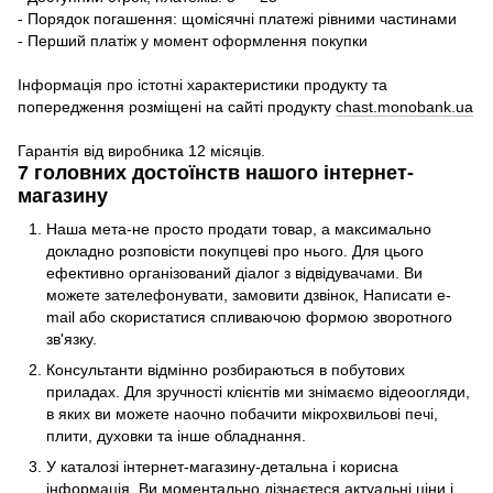
- Порядок погашення: щомісячні платежі рівними частинами
- Перший платіж у момент оформлення покупки
Інформація про істотні характеристики продукту та
попередження розміщені на сайті продукту
chast.monobank.ua
Гарантія від виробника 12 місяців.
7 головних достоїнств нашого інтернет-
магазину
Наша мета-не просто продати товар, а максимально
докладно розповісти покупцеві про нього. Для цього
ефективно організований діалог з відвідувачами. Ви
можете зателефонувати, замовити дзвінок, Написати e-
mail або скористатися спливаючою формою зворотного
зв'язку.
Консультанти відмінно розбираються в побутових
приладах. Для зручності клієнтів ми знімаємо відеоогляди,
в яких ви можете наочно побачити мікрохвильові печі,
плити, духовки та інше обладнання.
У каталозі інтернет-магазину-детальна і корисна
інформація. Ви моментально дізнаєтеся актуальні ціни і