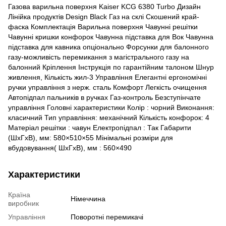
Газова варильна поверхня Kaiser KCG 6380 Turbo Дизайн
Лінійка продуктів Design Black Газ на склі Скошений край-
фаска Комплектація Варильна поверхня Чавунні решітки
Чавунні кришки конфорок Чавунна підставка для Вок Чавунна
підставка для кавника опціонально Форсунки для балонного
газу-можливість перемикання з магістрального газу на
балонний Кріплення Інструкція по гарантійним талоном Шнур
живлення, Кількість жил-3 Управління Елегантні ергономічні
ручки управління з нерж. сталь Комфорт Легкість очищення
Автопідпал пальників в ручках Газ-контроль Безступінчате
управління Головні характеристики Колір : чорний Виконання:
класичний Тип управління: механічний Кількість конфорок: 4
Матеріал решітки : чавун Електропідпал : Так Габарити
(ШхГхВ), мм: 580×510×55 Мінімальні розміри для
вбудовування( ШхГхВ), мм : 560×490
Характеристики
Країна
Німеччина
виробник
Управління
Поворотні перемикачі