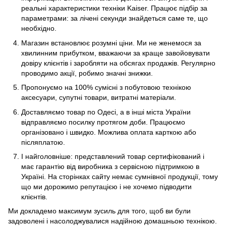
реальні характеристики техніки Kaiser. Працює підбір за
параметрами: за лічені секунди знайдеться саме те, що
необхідно.
Магазин встановлює розумні ціни. Ми не женемося за
хвилинним прибутком, вважаючи за краще завойовувати
довіру клієнтів і заробляти на обсягах продажів. Регулярно
проводимо акції, робимо значні знижки.
Пропонуємо на 100% сумісні з побутовою технікою
аксесуари, супутні товари, витратні матеріали.
Доставляємо товар по Одесі, а в інші міста України
відправляємо посилку протягом доби. Працюємо
організовано і швидко. Можлива оплата карткою або
післяплатою.
І найголовніше: представлений товар сертифікований і
має гарантію від виробника з сервісною підтримкою в
Україні. На сторінках сайту немає сумнівної продукції, тому
що ми дорожимо репутацією і не хочемо підводити
клієнтів.
Ми докладемо максимум зусиль для того, щоб ви були
задоволені і насолоджувалися надійною домашньою технікою.