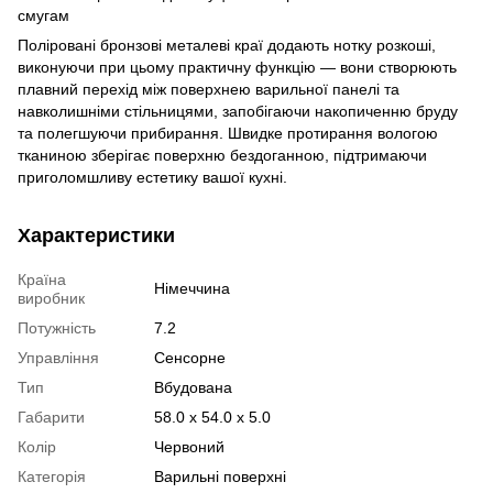
смугам
Поліровані бронзові металеві краї додають нотку розкоші,
виконуючи при цьому практичну функцію — вони створюють
плавний перехід між поверхнею варильної панелі та
навколишніми стільницями, запобігаючи накопиченню бруду
та полегшуючи прибирання. Швидке протирання вологою
тканиною зберігає поверхню бездоганною, підтримаючи
приголомшливу естетику вашої кухні.
Характеристики
Країна
Німеччина
виробник
Потужність
7.2
Управління
Сенсорне
Тип
Вбудована
Габарити
58.0 х 54.0 х 5.0
Колір
Червоний
Категорія
Варильні поверхні