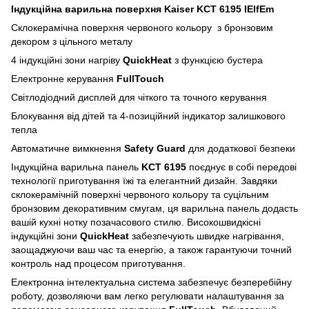
Індукційна варильна поверхня Kaiser KCT 6195 IElfEm
Склокерамічна поверхня червоного кольору з бронзовим
декором з цільного металу
4 індукційні зони нагріву
QuickHeat
з функцією бустера
Електронне керування
FullTouch
Світлодіодний дисплей для чіткого та точного керування
Блокування від дітей та 4-позиційний індикатор залишкового
тепла
Автоматичне вимкнення
Safety Guard
для додаткової безпеки
Індукційна варильна панель
KCT 6195
поєднує в собі передові
технології приготування їжі та елегантний дизайн. Завдяки
склокерамічній поверхні червоного кольору та суцільним
бронзовим декоративним смугам, ця варильна панель додасть
вашій кухні нотку позачасового стилю. Високошвидкісні
індукційні зони
QuickHeat
забезпечують швидке нагрівання,
заощаджуючи ваш час та енергію, а також гарантуючи точний
контроль над процесом приготування.
Електронна інтелектуальна система забезпечує безперебійну
роботу, дозволяючи вам легко регулювати налаштування за