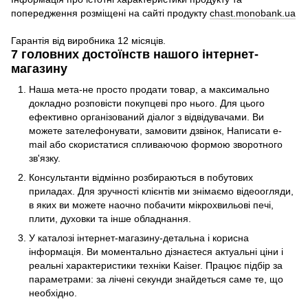
попередження розміщені на сайті продукту
chast.monobank.ua
Гарантія від виробника 12 місяців.
7 головних достоїнств нашого інтернет-
магазину
Наша мета-не просто продати товар, а максимально
докладно розповісти покупцеві про нього. Для цього
ефективно організований діалог з відвідувачами. Ви
можете зателефонувати, замовити дзвінок, Написати e-
mail або скористатися спливаючою формою зворотного
зв'язку.
Консультанти відмінно розбираються в побутових
приладах. Для зручності клієнтів ми знімаємо відеоогляди,
в яких ви можете наочно побачити мікрохвильові печі,
плити, духовки та інше обладнання.
У каталозі інтернет-магазину-детальна і корисна
інформація. Ви моментально дізнаєтеся актуальні ціни і
реальні характеристики техніки Kaiser. Працює підбір за
параметрами: за лічені секунди знайдеться саме те, що
необхідно.