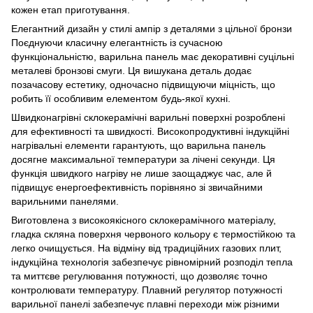
кожен етап приготування.
Елегантний дизайн у стилі ампір з деталями з цільної бронзи
Поєднуючи класичну елегантність із сучасною
функціональністю, варильна панель має декоративні суцільні
металеві бронзові смуги. Ця вишукана деталь додає
позачасову естетику, одночасно підвищуючи міцність, що
робить її особливим елементом будь-якої кухні.
Швидконагрівні склокерамічні варильні поверхні розроблені
для ефективності та швидкості. Високопродуктивні індукційні
нагрівальні елементи гарантують, що варильна панель
досягне максимальної температури за лічені секунди. Ця
функція швидкого нагріву не лише заощаджує час, але й
підвищує енергоефективність порівняно зі звичайними
варильними панелями.
Виготовлена з високоякісного склокерамічного матеріалу,
гладка скляна поверхня червоного кольору є термостійкою та
легко очищується. На відміну від традиційних газових плит,
індукційна технологія забезпечує рівномірний розподіл тепла
та миттєве регулювання потужності, що дозволяє точно
контролювати температуру. Плавний регулятор потужності
варильної панелі забезпечує плавні переходи між різними