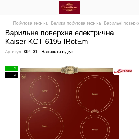
Побутова техніка
Велика побутова техніка
Варильні поверхн
Варильна поверхня електрична
Kaiser KCT 6195 IRotEm
Артикул:
894-01
Написати відгук
3
3