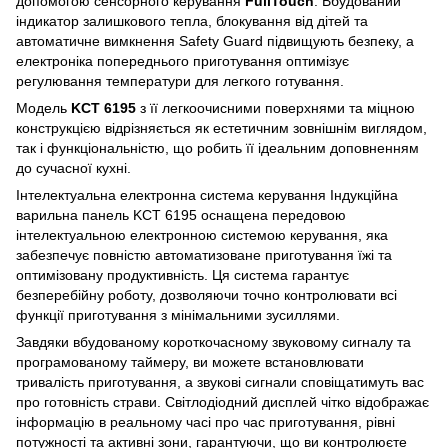
допомогою сенсорного керування
FullTouch
. Вбудований
індикатор залишкового тепла, блокування від дітей та
автоматичне вимкнення Safety Guard підвищують безпеку, а
електроніка попереднього приготування оптимізує
регулювання температури для легкого готування.
Модель
KCT 6195
з її легкоочисними поверхнями та міцною
конструкцією відрізняється як естетичним зовнішнім виглядом,
так і функціональністю, що робить її ідеальним доповненням
до сучасної кухні.
Інтелектуальна електронна система керування Індукційна
варильна панель KCT 6195 оснащена передовою
інтелектуальною електронною системою керування, яка
забезпечує повністю автоматизоване приготування їжі та
оптимізовану продуктивність. Ця система гарантує
безперебійну роботу, дозволяючи точно контролювати всі
функції приготування з мінімальними зусиллями.
Завдяки вбудованому короткочасному звуковому сигналу та
програмованому таймеру, ви можете встановлювати
тривалість приготування, а звукові сигнали сповіщатимуть вас
про готовність страви. Світлодіодний дисплей чітко відображає
інформацію в реальному часі про час приготування, рівні
потужності та активні зони, гарантуючи, що ви контролюєте