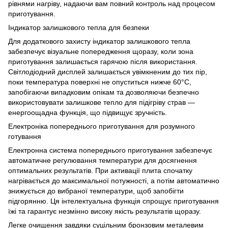
рівнями нагріву, надаючи вам повний контроль над процесом
приготування.
Індикатор залишкового тепла для безпеки
Для додаткового захисту індикатор залишкового тепла
забезпечує візуальне попередження щоразу, коли зона
приготування залишається гарячою після використання.
Світлодіодний дисплей залишається увімкненим до тих пір,
поки температура поверхні не опуститься нижче 60°C,
запобігаючи випадковим опікам та дозволяючи безпечно
використовувати залишкове тепло для підігріву страв —
енергоощадна функція, що підвищує зручність.
Електроніка попереднього приготування для розумного
готування
Електронна система попереднього приготування забезпечує
автоматичне регулювання температури для досягнення
оптимальних результатів. При активації плита спочатку
нагрівається до максимальної потужності, а потім автоматично
знижується до вибраної температури, щоб запобігти
підгорянню. Ця інтелектуальна функція спрощує приготування
їжі та гарантує незмінно високу якість результатів щоразу.
Легке очищення завдяки суцільним бронзовим металевим