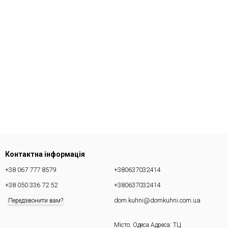
Контактна інформація
+38 067 777 8579
+380637032414
+38 050 336 72 52
+380637032414
dom.kuhni@domkuhni.com.ua
Передзвонити вам?
Місто: Одеса Адреса: ТЦ