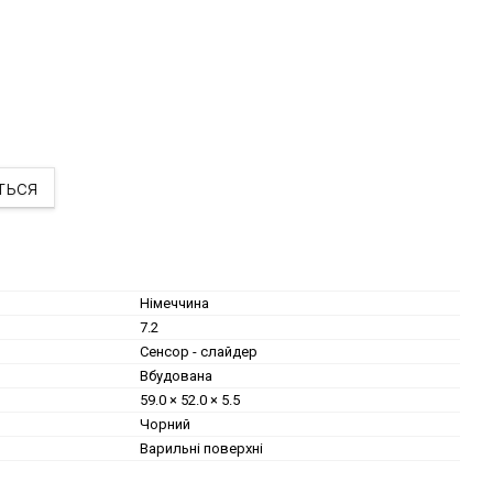
ться
Німеччина
7.2
Сенсор - слайдер
Вбудована
59.0 × 52.0 × 5.5
Чорний
Варильні поверхні