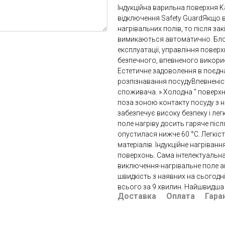
Індукційна варильна поверхня 
відключення Safety GuardЯкщо в
нагрівальних полів, то після з
вимикаються автоматично. Бло
експлуатації, управління повер
безпечного, впевненого викори
Естетичне задоволення в поєдн
розпізнавання посудуВпевненість
споживача. » Холодна " поверхн
поза зоною контакту посуду з 
забезпечує високу безпеку і ле
поле нагріву досить гаряче післ
опустилася нижче 60 °C. Легкіс
матеріалів. Індукційне нагріван
поверхонь. Сама інтелектуальн
виключення-нагрівальне поле ак
швидкість з наявних на сьогодні
всього за 9 хвилин. Найшвидша 
Доставка
Оплата
Гара