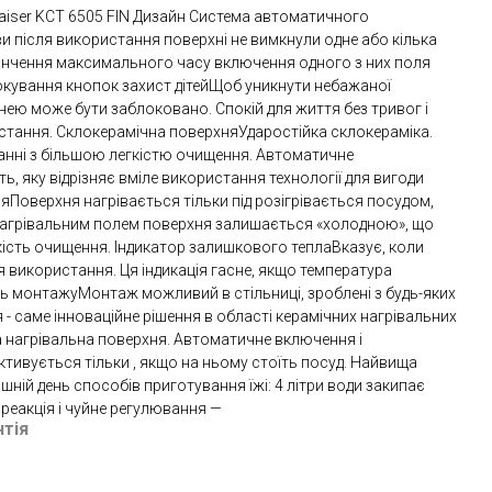
Kaiser KCT 6505 FIN Дизайн Система автоматичного
и після використання поверхні не вимкнули одне або кілька
акінчення максимального часу включення одного з них поля
кування кнопок захист дітейЩоб уникнути небажаної
хнею може бути заблоковано. Спокій для життя без тривог і
стання. Склокерамічна поверхняУдаростійка склокераміка.
анні з більшою легкістю очищення. Автоматичне
, яку відрізняє вміле використання технології для вигоди
яПоверхня нагрівається тільки під розігрівається посудом,
нагрівальним полем поверхня залишається «холодною», що
гкість очищення. Індикатор залишкового теплаВказує, коли
я використання. Ця індикація гасне, якщо температура
ть монтажуМонтаж можливий в стільниці, зроблені з будь-яких
ня - саме інноваційне рішення в області керамічних нагрівальних
а нагрівальна поверхня. Автоматичне включення і
тивується тільки , якщо на ньому стоїть посуд. Найвища
шній день способів приготування їжі: 4 літри води закипає
реакція і чуйне регулювання —
нтія