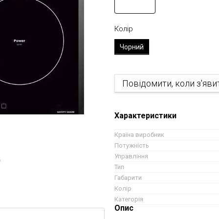
Колір
Чорний
Повідомити, коли з'яви
Характеристики
Країна виробник
Потужність
Управління
ю
Тип
Габарити
Колір
Категорія
Опис