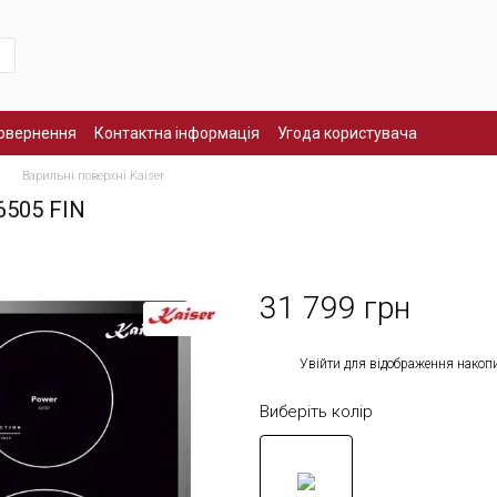
повернення
Контактна інформація
Угода користувача
Варильні поверхні Kaiser
6505 FIN
31 799 грн
%
Увійти
для відображення накоп
Виберіть колір