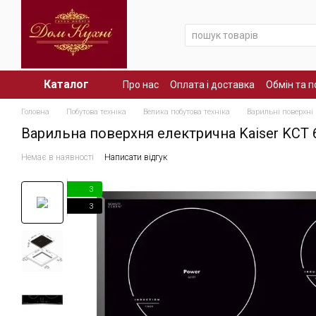
Перейти до основного контенту
Каталог
Про нас
Оплата і доставка
Обмін та 
Головна
Побутова техніка
Велика побутова техніка
Варильні поверхні
Варильна поверхня електрична Kaiser KCT 
Немає в наявності
Написати відгук
3
3