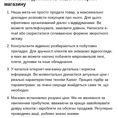
магазину
Наша мета-не просто продати товар, а максимально
докладно розповісти покупцеві про нього. Для цього
ефективно організований діалог з відвідувачами. Ви
можете зателефонувати, замовити дзвінок, Написати e-
mail або скористатися спливаючою формою зворотного
зв'язку.
Консультанти відмінно розбираються в побутових
приладах. Для зручності клієнтів ми знімаємо відеоогляди,
в яких ви можете наочно побачити мікрохвильові печі,
плити, духовки та інше обладнання.
У каталозі інтернет-магазину-детальна і корисна
інформація. Ви моментально дізнаєтеся актуальні ціни і
реальні характеристики техніки Kaiser. Працює підбір за
параметрами: за лічені секунди знайдеться саме те, що
необхідно.
Магазин встановлює розумні ціни. Ми не женемося за
хвилинним прибутком, вважаючи за краще завойовувати
довіру клієнтів і заробляти на обсягах продажів. Регулярно
проводимо акції, робимо значні знижки.