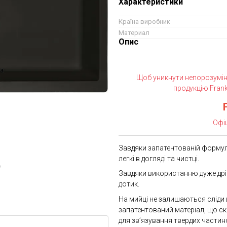
Характеристики
Країна виробник
Материал
Опис
Щоб уникнути непорозумін
продукцію Frank
Офі
Завдяки запатентованій формулі
легкі в догляді та чистці.
ю
Завдяки використанню дуже дріб
дотик.
На мийці не залишаються сліди ві
запатентований матеріал, що ск
для зв’язування твердих частин