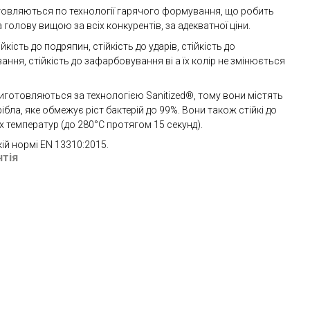
отовляються по технології гарячого формування, що робить
 голову вищою за всіх конкурентів, за адекватної ціни.
йкість до подряпин, стійкість до ударів, стійкість до
ня, стійкість до зафарбовування ві а їх колір не змінюється
иготовляються за технологією Sanitized®, тому вони містять
ла, яке обмежує ріст бактерій до 99%. Вони також стійкі до
 температур (до 280°C протягом 15 секунд).
ій нормі EN 13310:2015.
нтія