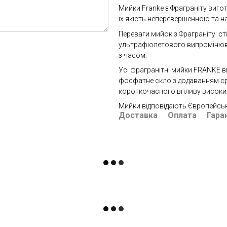
Мийки Franke з Фраграніту виг
їх якість неперевершенною та на
Переваги мийок з Фраграніту: сті
ультрафіолетового випромінюван
з часом.
Усі фрагранітні мийки FRANKE в
фосфатне скло з додаванням сріб
короткочасного впливу високих
Мийки відповідають Європейськ
Доставка
Оплата
Гара