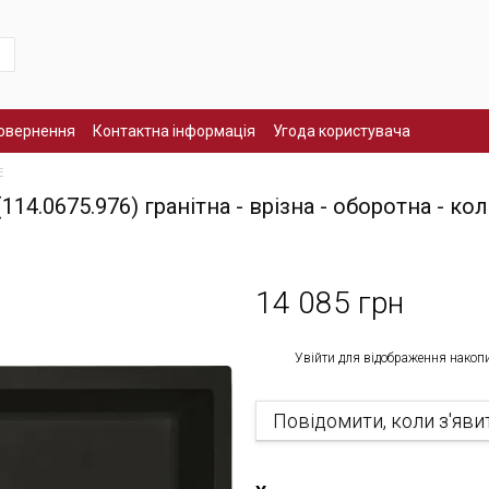
повернення
Контактна інформація
Угода користувача
E
14.0675.976) гранітна - врізна - оборотна - кол
14 085 грн
%
Увійти
для відображення накоп
Повідомити, коли з'яви