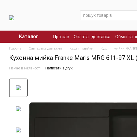
Перейти до основного контенту
Каталог
Про нас
Оплата і доставка
Обмін та 
Головна
Сантехніка для кухні
Кухонні мийки
Кухонні мийки FRANK
Кухонна мийка Franke Maris MRG 611-97 XL (1
Немає в наявності
Написати відгук