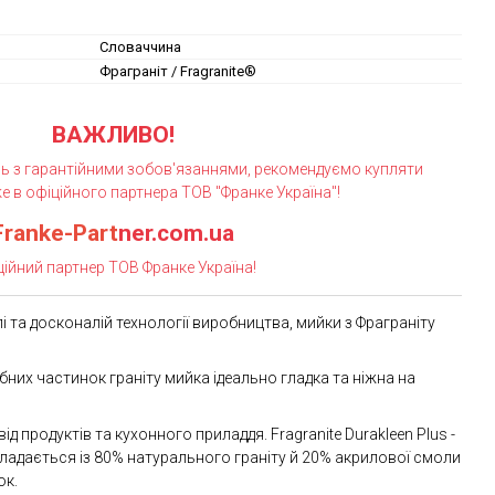
Словаччина
Фраграніт / Fragranite®
ВАЖЛИВО!
ь з гарантійними зобов'язаннями, рекомендуємо купляти
e в офіційного партнера ТОВ "Франке Україна"!
Franke-Part
ner.com.ua
ційний партнер ТОВ Франке Україна!
 та досконалій технології виробництва, мийки з Фраграніту
них частинок граніту мийка ідеально гладка та ніжна на
д продуктів та кухонного приладдя. Fragranite Durakleen Plus -
ладається із 80% натурального граніту й 20% акрилової смоли
ок.