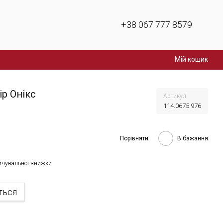
+38 067 777 8579
Мій кошик
ір Онікс
Артикул
114.0675.976
Порівняти
В бажання
ичувальної знижки
ться