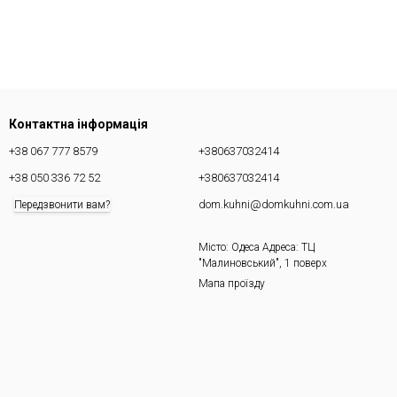
Контактна інформація
+38 067 777 8579
+380637032414
+38 050 336 72 52
+380637032414
dom.kuhni@domkuhni.com.ua
Передзвонити вам?
Місто: Одеса Адреса: ТЦ
"Малиновський", 1 поверх
Мапа проїзду