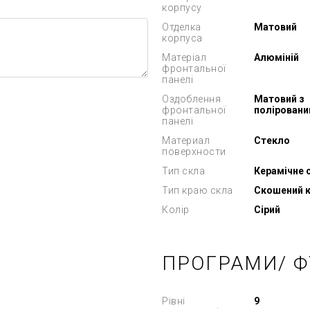
корпусу
Отделка
Матовий
корпуса
Матеріал
Алюміній
фронтальної
панелі
Оздоблення
Матовий з
фронтальної
поліровани
панелі
Материал
Стекло
поверхности
Тип скла
Керамічне 
Тип краю скла
Скошений 
Колір
Сірий
ПРОГРАМИ/ Ф
Рівні
9