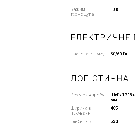
Зажим
Так
термощупа
ЕЛЕКТРИЧНЕ
Частота струму
50/60 Гц
ЛОГІСТИЧНА 
Розміри виробу
ШxГxВ 315x
мм
Ширина в
405
пакуванні
Глибина в
530