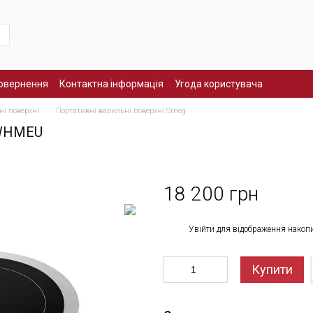
повернення
Контактна інформація
Угода користувача
ні поверхні
Портативні варильні поверхні Smeg
1WHMEU
18 200 грн
%
Увійти
для відображення накоп
Купити