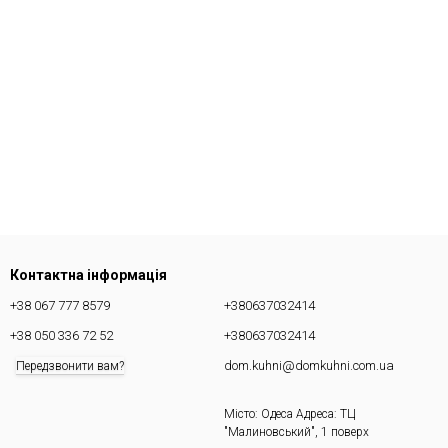
Контактна інформація
+38 067 777 8579
+380637032414
+38 050 336 72 52
+380637032414
dom.kuhni@domkuhni.com.ua
Передзвонити вам?
Місто: Одеса Адреса: ТЦ
"Малиновський", 1 поверх