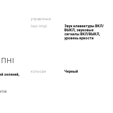
управління
Інші опції
Звук клавиатуры ВКЛ/
ВЫКЛ, звуковые
сигналы ВКЛ/ВЫКЛ,
уровень яркости
ПНІ
кольори
Черный
й зелений,
нтія