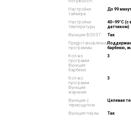
потужності
Настройки
До 99 мину
таймера
Настройки
40–99°C (с
температуры
датчиком)
Функция BOOST
Так
Предустановленные
Поддержан
программы
барбекю, ж
Кол-во
3
программ
Функция
барбекю
Кол-во
3
программ
Функция
жарения
Функции с
Целевая те
термощупом
Функция паузы
Так