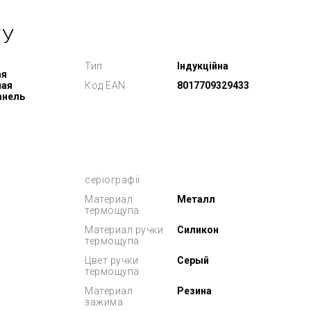
ТУ
Тип
Індукційна
ая
ная
Код EAN
8017709329433
анель
серіографії
Материал
Металл
термощупа
Материал ручки
Силикон
термощупа
Цвет ручки
Серый
термощупа
Материал
Резина
зажима