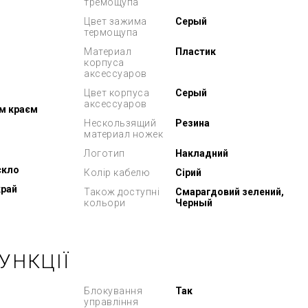
тремощупа
Цвет зажима
Серый
термощупа
Материал
Пластик
корпуса
аксессуаров
Цвет корпуса
Серый
аксессуаров
м краєм
Нескользящий
Резина
материал ножек
Логотип
Накладний
скло
Колір кабелю
Сірий
край
Також доступні
Смарагдовий зелений,
кольори
Черный
УНКЦІЇ
Блокування
Так
управління