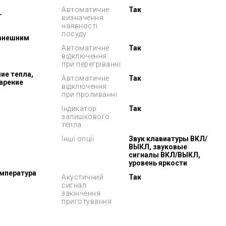
Автоматичне
Так
т
визначення
наявності
посуду
 внешним
Автоматичне
Так
відключення
при перегріванні
ие тепла,
Автоматичне
Так
арение
відключення
при проливанні
Індикатор
Так
залишкового
тепла
Інші опції
Звук клавиатуры ВКЛ/
ВЫКЛ, звуковые
сигналы ВКЛ/ВЫКЛ,
уровень яркости
мпература
Акустичний
Так
сигнал
закінчення
приготування