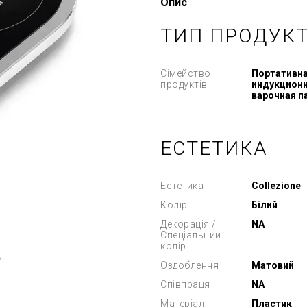
Опис
ТИП ПРОДУК
Сімейство
Портативн
продуктів
индукцион
варочная п
ЕСТЕТИКА
Естетика
Collezione
Колір
Білий
Декорація /
NA
Спеціальний
колір
ю
Оздоблення
Матовий
Співпраця
NA
Матеріал
Пластик