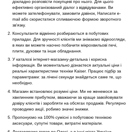
докладно розповісти покупцеві про нього. Для цього
ефективно організований діалог з відвідувачами. Ви
можете зателефонувати, замовити дзвінок, Написати e-
mail або скористатися спливаючою формою зворотного
зв'язку.
Консультанти відмінно розбираються в побутових
приладах. Для зручності клієнтів ми знімаємо відеоогляди,
в яких ви можете наочно побачити мікрохвильові печі,
плити, духовки та інше обладнання.
У каталозі інтернет-магазину-детальна і корисна
інформація. Ви моментально дізнаєтеся актуальні ціни і
реальні характеристики техніки Kaiser. Працює підбір за
параметрами: за лічені секунди знайдеться саме те, що
необхідно.
Магазин встановлює розумні ціни. Ми не женемося за
хвилинним прибутком, вважаючи за краще завойовувати
довіру клієнтів і заробляти на обсягах продажів. Регулярно
проводимо акції, робимо значні знижки.
Пропонуємо на 100% сумісні з побутовою технікою
аксесуари, супутні товари, витратні матеріали.
Доставляємо товар по Одесі, а в інші міста України