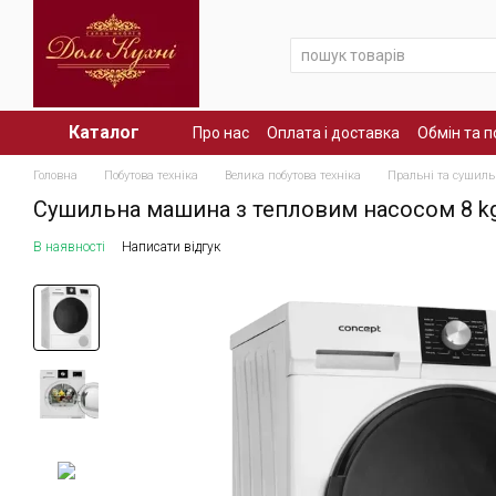
Перейти до основного контенту
Каталог
Про нас
Оплата і доставка
Обмін та 
Головна
Побутова техніка
Велика побутова техніка
Пральні та сушил
Сушильна машина з тепловим насосом 8 kg
В наявності
Написати відгук