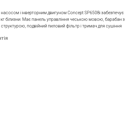
 насосом і інверторним двигуном Concept SP6508i забезпечує
8 кг білизни. Має панель управління чеською мовою, барабан з
 структурою, подвійний пиловий фільтр і тримач для сушіння
нтія