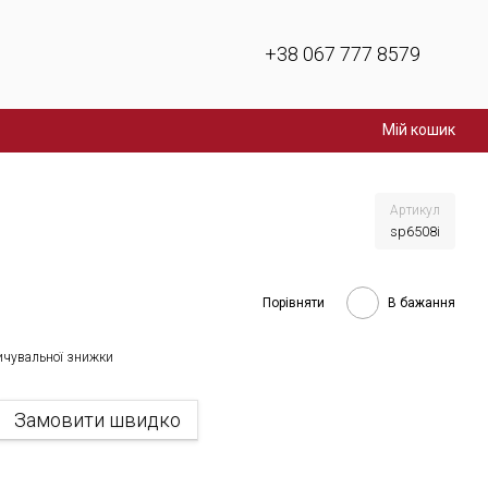
+38 067 777 8579
Мій кошик
Артикул
sp6508i
Порівняти
В бажання
ичувальної знижки
Замовити швидко