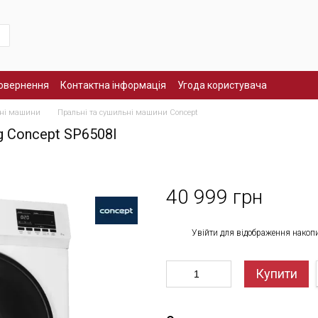
повернення
Контактна інформація
Угода користувача
ьні машини
Пральні та сушильні машини Concept
 Concept SP6508I
40 999 грн
%
Увійти
для відображення накоп
Купити