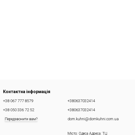
Контактна інформація
+38 067 777 8579
+380637032414
+38 050 336 72 52
+380637032414
dom.kuhni@domkuhni.com.ua
Передзвонити вам?
Місто: Одеса Адреса: ТЦ