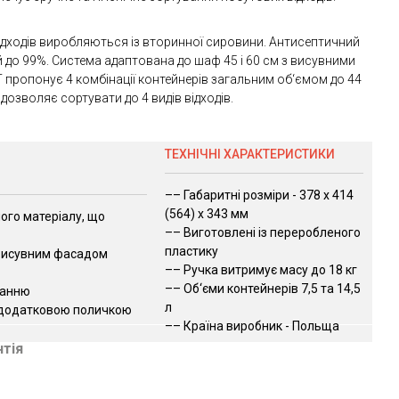
ідходів виробляються із вторинної сировини. Антисептичний
й до 99%. Система адаптована до шаф 45 і 60 см з висувними
пропонує 4 комбінації контейнерів загальним об‘ємом до 44
а дозволяє сортувати до 4 видів відходів.
ТЕХНІЧНІ ХАРАКТЕРИСТИКИ
–– Габаритні розміри - 378 x 414
(564) х 343 мм
ого матеріалу, що
–– Виготовлені із переробленого
пластику
 висувним фасадом
–– Ручка витримує масу до 18 кг
–– Об‘єми контейнерів 7,5 та 14,5
занню
л
 додатковою поличкою
–– Країна виробник - Польща
нтія