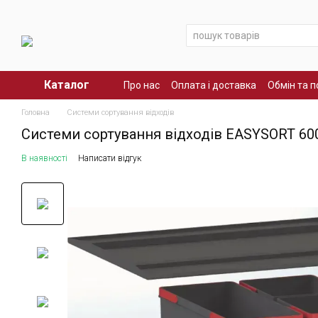
Перейти до основного контенту
Каталог
Про нас
Оплата і доставка
Обмін та 
Головна
Системи сортування відходів
Системи сортування відходів EASYSORT 600-2-
В наявності
Написати відгук