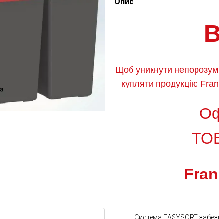
Опис
Щоб уникнути непорозумі
купляти продукцію Fran
Оф
ТОВ
ю
Fran
Система EASYSORT забезпе