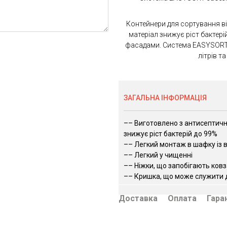
Контейнери для сортування в
матеріал знижує ріст бактері
фасадами. Система EASYSORT 
літрів т
ЗАГАЛЬНА ІНФОРМАЦІЯ
–– Виготовлено з антисептичн
знижує ріст бактерій до 99%
–– Легкий монтаж в шафку із
–– Легкий у чищенні
–– Ніжки, що запобігають ков
–– Кришка, що може служити
Доставка
Оплата
Гара