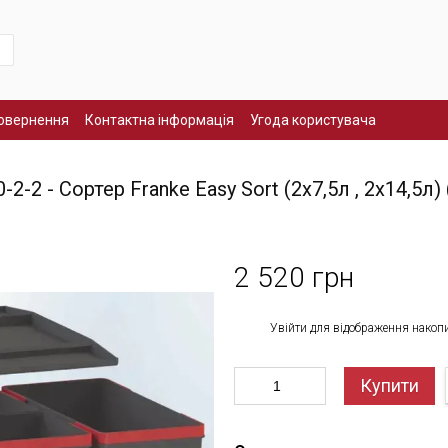
повернення
Контактна інформація
Угода користувача
2 - Сортер Franke Easy Sort (2х7,5л , 2х14,5л) 
2 520 грн
%
Увійти
для відображення накоп
Купити