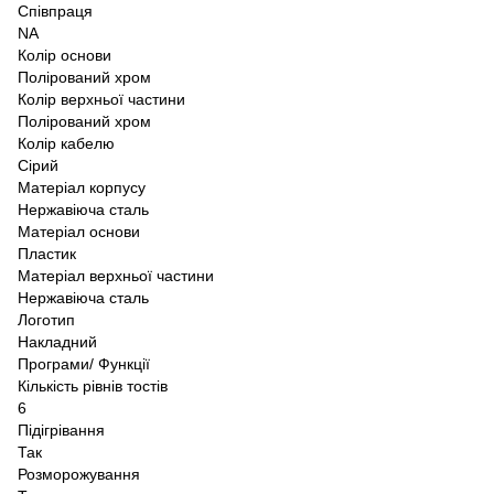
Співпраця
NA
Колір основи
Полірований хром
Колір верхньої частини
Полірований хром
Колір кабелю
Сірий
Матеріал корпусу
Нержавіюча сталь
Матеріал основи
Пластик
Матеріал верхньої частини
Нержавіюча сталь
Логотип
Накладний
Програми/ Функції
Кількість рівнів тостів
6
Підігрівання
Так
Розморожування