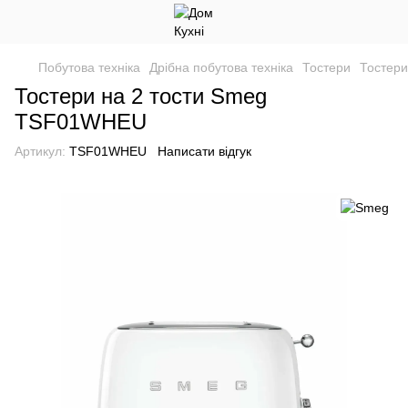
Побутова техніка
Дрібна побутова техніка
Тостери
Тостер
Тостери на 2 тости Smeg
TSF01WHEU
Артикул:
TSF01WHEU
Написати відгук