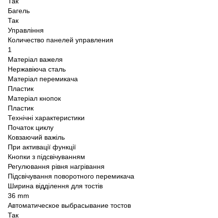
Так
Багель
Так
Управління
Количество панелей управления
1
Матеріал важеля
Нержавіюча сталь
Матеріал перемикача
Пластик
Матеріал кнопок
Пластик
Технічні характеристики
Початок циклу
Ковзаючий важіль
При активації функції
Кнопки з підсвічуванням
Регулювання рівня нагрівання
Підсвічування поворотного перемикача
Ширина відділення для тостів
36 mm
Автоматическое выбрасывание тостов
Так