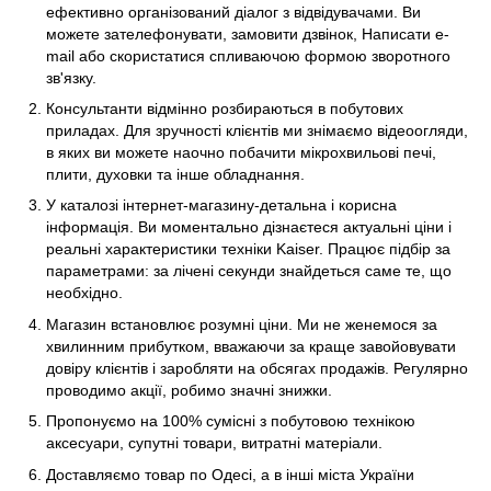
ефективно організований діалог з відвідувачами. Ви
можете зателефонувати, замовити дзвінок, Написати e-
mail або скористатися спливаючою формою зворотного
зв'язку.
Консультанти відмінно розбираються в побутових
приладах. Для зручності клієнтів ми знімаємо відеоогляди,
в яких ви можете наочно побачити мікрохвильові печі,
плити, духовки та інше обладнання.
У каталозі інтернет-магазину-детальна і корисна
інформація. Ви моментально дізнаєтеся актуальні ціни і
реальні характеристики техніки Kaiser. Працює підбір за
параметрами: за лічені секунди знайдеться саме те, що
необхідно.
Магазин встановлює розумні ціни. Ми не женемося за
хвилинним прибутком, вважаючи за краще завойовувати
довіру клієнтів і заробляти на обсягах продажів. Регулярно
проводимо акції, робимо значні знижки.
Пропонуємо на 100% сумісні з побутовою технікою
аксесуари, супутні товари, витратні матеріали.
Доставляємо товар по Одесі, а в інші міста України