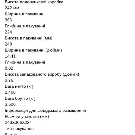
Висота подарункової коробки
242 мм
Ширина в пакуванні
366
Глибина в пакуванні
224
Висота в пакуванні (мм)
248
Ширина в пакуванні (дюйми)
14.41
Глибина в пакуванні
8.82
Висота запакованого виробу (дюйми)
9.76
Вага нетто (кг)
2.400
Вага брутто (кг)
3.500
Інформація для складського розміщення
Розміри упаковки (мм)
248X366X224
Тип пакування
Картон