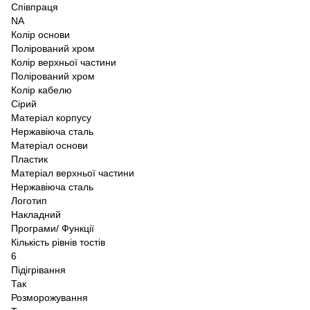
Співпраця
NA
Колір основи
Полірований хром
Колір верхньої частини
Полірований хром
Колір кабелю
Сірий
Матеріал корпусу
Нержавіюча сталь
Матеріал основи
Пластик
Матеріал верхньої частини
Нержавіюча сталь
Логотип
Накладний
Програми/ Функції
Кількість рівнів тостів
6
Підігрівання
Так
Розморожування