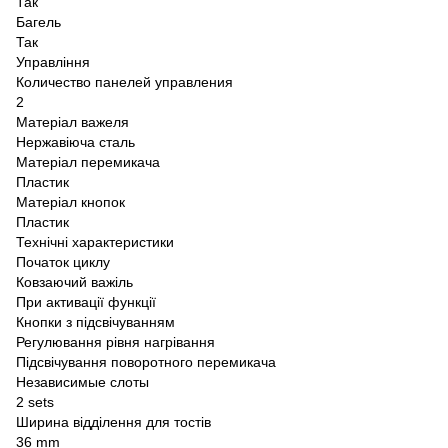
Так
Багель
Так
Управління
Количество панелей управления
2
Матеріал важеля
Нержавіюча сталь
Матеріал перемикача
Пластик
Матеріал кнопок
Пластик
Технічні характеристики
Початок циклу
Ковзаючий важіль
При активації функції
Кнопки з підсвічуванням
Регулювання рівня нагрівання
Підсвічування поворотного перемикача
Независимые слоты
2 sets
Ширина відділення для тостів
36 mm