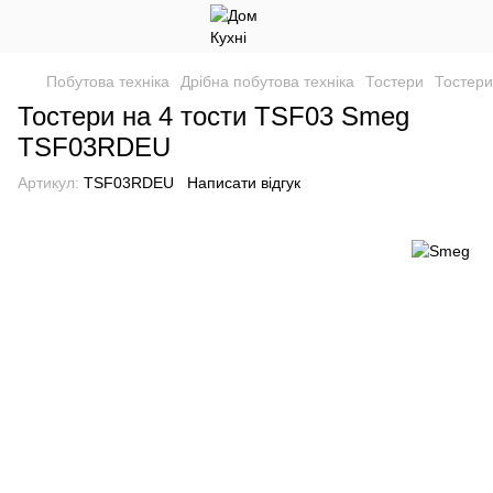
Побутова техніка
Дрібна побутова техніка
Тостери
Тостер
Тостери на 4 тости TSF03 Smeg
TSF03RDEU
Артикул:
TSF03RDEU
Написати відгук