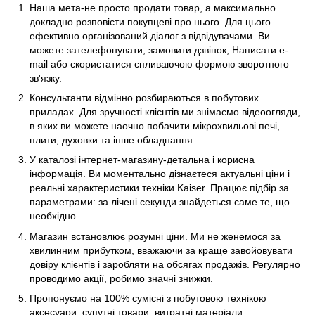
Наша мета-не просто продати товар, а максимально
докладно розповісти покупцеві про нього. Для цього
ефективно організований діалог з відвідувачами. Ви
можете зателефонувати, замовити дзвінок, Написати e-
mail або скористатися спливаючою формою зворотного
зв'язку.
Консультанти відмінно розбираються в побутових
приладах. Для зручності клієнтів ми знімаємо відеоогляди,
в яких ви можете наочно побачити мікрохвильові печі,
плити, духовки та інше обладнання.
У каталозі інтернет-магазину-детальна і корисна
інформація. Ви моментально дізнаєтеся актуальні ціни і
реальні характеристики техніки Kaiser. Працює підбір за
параметрами: за лічені секунди знайдеться саме те, що
необхідно.
Магазин встановлює розумні ціни. Ми не женемося за
хвилинним прибутком, вважаючи за краще завойовувати
довіру клієнтів і заробляти на обсягах продажів. Регулярно
проводимо акції, робимо значні знижки.
Пропонуємо на 100% сумісні з побутовою технікою
аксесуари, супутні товари, витратні матеріали.