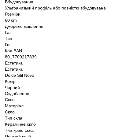
Вбудовування
Ультранизький профіль або повністю вбудовувана
Розміри
60 cm
Джерело живлення
Газ
Тип
Газ
Код EAN
8017709217839
Естетика
Естетика
Dolce Stil Novo
Колір
Чорний
Оздоблення
Скло
Матеріал
Скло
Тип скла
Керамічне скло
Тип краю скла
Прямий край