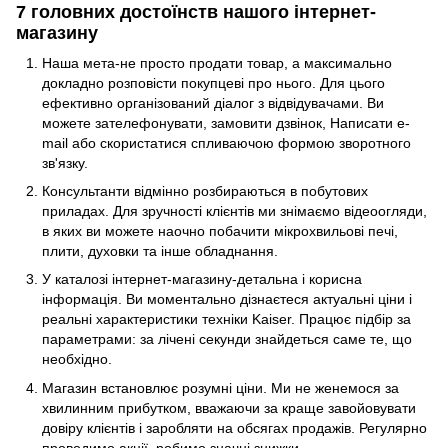
7 головних достоїнств нашого інтернет-
магазину
Наша мета-не просто продати товар, а максимально
докладно розповісти покупцеві про нього. Для цього
ефективно організований діалог з відвідувачами. Ви
можете зателефонувати, замовити дзвінок, Написати e-
mail або скористатися спливаючою формою зворотного
зв'язку.
Консультанти відмінно розбираються в побутових
приладах. Для зручності клієнтів ми знімаємо відеоогляди,
в яких ви можете наочно побачити мікрохвильові печі,
плити, духовки та інше обладнання.
У каталозі інтернет-магазину-детальна і корисна
інформація. Ви моментально дізнаєтеся актуальні ціни і
реальні характеристики техніки Kaiser. Працює підбір за
параметрами: за лічені секунди знайдеться саме те, що
необхідно.
Магазин встановлює розумні ціни. Ми не женемося за
хвилинним прибутком, вважаючи за краще завойовувати
довіру клієнтів і заробляти на обсягах продажів. Регулярно
проводимо акції, робимо значні знижки.