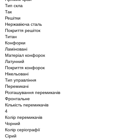
Тип скла
Так
Решітки
Нержавіюча сталь
Покриття решіток
Титан
Конфорки
Ламіновані
Матеріал конфорок
Латунний
Покриття конфорок
Нікельовані
Тип управління
Перемикачі
Розташування перемикачів
Фронтальне
Кількість перемикачів
4
Колір перемикачів
Чорний
Колір серіографії
Сірий