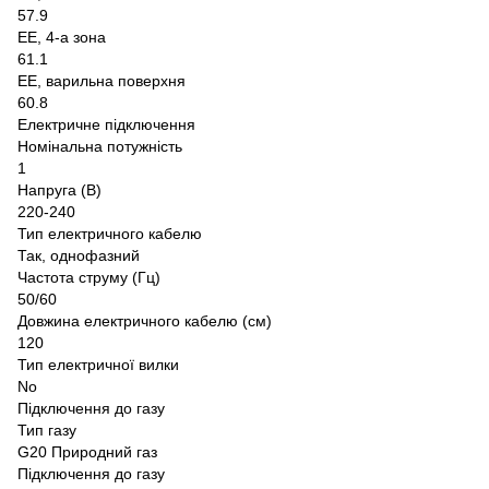
57.9
EE, 4-а зона
61.1
EE, варильна поверхня
60.8
Електричне підключення
Номінальна потужність
1
Напруга (В)
220-240
Тип електричного кабелю
Так, однофазний
Частота струму (Гц)
50/60
Довжина електричного кабелю (см)
120
Тип електричної вилки
No
Підключення до газу
Тип газу
G20 Природний газ
Підключення до газу