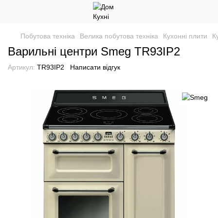
Побутова техніка
Велика побутова техніка
Кухонні плити
К
Варильні центри Smeg TR93IP2
Артикул:
TR93IP2
Написати відгук