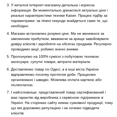
У каталозі інтернет-магазину-детальна і корисна
інформація. Ви моментально дізнаєтеся актуальні ціни і
реальні характеристики техніки Kaiser. Працює підбір за
параметрами: за лічені секунди знайдеться саме те, що
необхідно.
Магазин встановлює розумні ціни. Ми не женемося за
хвилинним прибутком, вважаючи за краще завойовувати
довіру клієнтів і заробляти на обсягах продажів. Регулярно
проводимо акції, робимо значні знижки.
Пропонуємо на 100% сумісні з побутовою технікою
аксесуари, супутні товари, витратні матеріали.
Доставляємо товар по Одесі, а в інші міста України
відправляємо посилку протягом доби. Працюємо
організовано і швидко. Можлива оплата карткою або
післяплатою.
І найголовніше: представлений товар сертифікований і
має гарантію від виробника з сервісною підтримкою в
Україні. На сторінках сайту немає сумнівної продукції, тому
що ми дорожимо репутацією і не хочемо підводити
клієнтів.