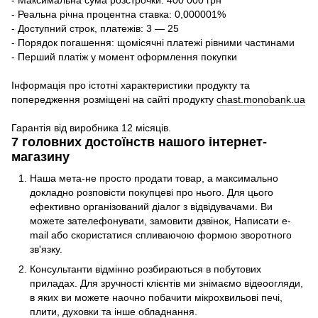
- Максимальна сума розстрочки: 400 000 грн
- Реальна річна процентна ставка: 0,000001%
- Доступний строк, платежів: 3 — 25
- Порядок погашення: щомісячні платежі рівними частинами
- Перший платіж у момент оформлення покупки
Інформація про істотні характеристики продукту та
попередження розміщені на сайті продукту
chast.monobank.ua
Гарантія від виробника 12 місяців.
7 головних достоїнств нашого інтернет-
магазину
Наша мета-не просто продати товар, а максимально
докладно розповісти покупцеві про нього. Для цього
ефективно організований діалог з відвідувачами. Ви
можете зателефонувати, замовити дзвінок, Написати e-
mail або скористатися спливаючою формою зворотного
зв'язку.
Консультанти відмінно розбираються в побутових
приладах. Для зручності клієнтів ми знімаємо відеоогляди,
в яких ви можете наочно побачити мікрохвильові печі,
плити, духовки та інше обладнання.