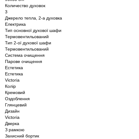
Количество духовок
3
Джерело тепла, 2-а духовка
Електрика
Тип основної духової шафи
Термовентильований
Тип 2-ої духової шафи
Термовентильований
Система очищення
Парове очищення
Естетика
Естетика
Victoria
Колір
Кремовий
Оздоблення
Глянцевий
Дизайн
Victoria
Дверка
З рамкою
Захисний бортик