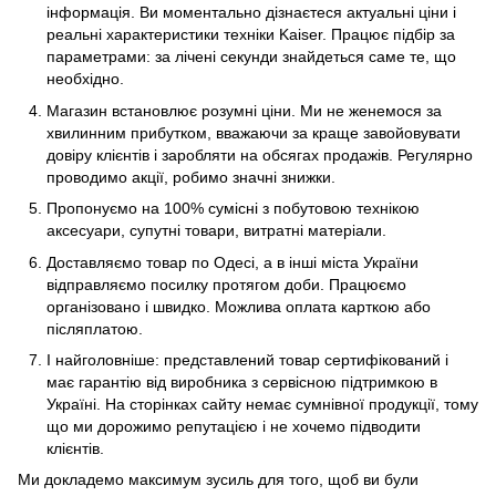
інформація. Ви моментально дізнаєтеся актуальні ціни і
реальні характеристики техніки Kaiser. Працює підбір за
параметрами: за лічені секунди знайдеться саме те, що
необхідно.
Магазин встановлює розумні ціни. Ми не женемося за
хвилинним прибутком, вважаючи за краще завойовувати
довіру клієнтів і заробляти на обсягах продажів. Регулярно
проводимо акції, робимо значні знижки.
Пропонуємо на 100% сумісні з побутовою технікою
аксесуари, супутні товари, витратні матеріали.
Доставляємо товар по Одесі, а в інші міста України
відправляємо посилку протягом доби. Працюємо
організовано і швидко. Можлива оплата карткою або
післяплатою.
І найголовніше: представлений товар сертифікований і
має гарантію від виробника з сервісною підтримкою в
Україні. На сторінках сайту немає сумнівної продукції, тому
що ми дорожимо репутацією і не хочемо підводити
клієнтів.
Ми докладемо максимум зусиль для того, щоб ви були