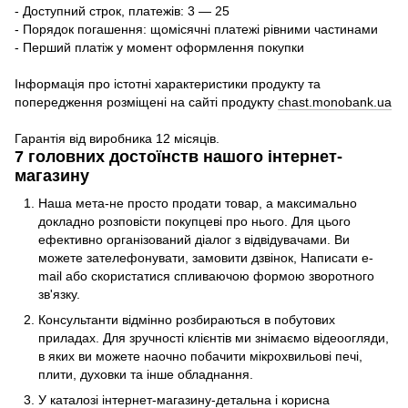
- Доступний строк, платежів: 3 — 25
- Порядок погашення: щомісячні платежі рівними частинами
- Перший платіж у момент оформлення покупки
Інформація про істотні характеристики продукту та
попередження розміщені на сайті продукту
chast.monobank.ua
Гарантія від виробника 12 місяців.
7 головних достоїнств нашого інтернет-
магазину
Наша мета-не просто продати товар, а максимально
докладно розповісти покупцеві про нього. Для цього
ефективно організований діалог з відвідувачами. Ви
можете зателефонувати, замовити дзвінок, Написати e-
mail або скористатися спливаючою формою зворотного
зв'язку.
Консультанти відмінно розбираються в побутових
приладах. Для зручності клієнтів ми знімаємо відеоогляди,
в яких ви можете наочно побачити мікрохвильові печі,
плити, духовки та інше обладнання.
У каталозі інтернет-магазину-детальна і корисна