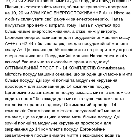
10, 20 чи 30%! Потрібно вимити дуже брудний посуд із кіркою?
Підвищіть ефективність миття, збільште тривалість програми
на 10, 20 чи 30%! КЛАС ЕНЕРГОСПОЖИВАННЯ А+++ Ніхто не
любить сплачувати свої рахунки за електроенергію. Hansa
піклується про великі витрати, тому Hansa піклується про
більш низьке енергоспоживання, а отже, нижчу витрату.
Економія енергоспоживання для посудомийної машини класу
A+++ на 62 кВтг більше на рік, ніж для посудомийної машини
класу A+. Це означає до 59 циклів миття на рік при тому ж рівні
енергоспоживання. Посудомийні машини Hansa ефективні у
всьому! Економічне та екологічне прання в одному!
ОПТИМАЛЬНИЙ ПРОСТІР - 14 КОМПЛЕКТІВ Оптимізована
місткість посуду машини означає, що за один цикл можна мити
більше посуду. Дві зручні полиці та модульне керування
простором для закривання до 14 комплектів посуду.
Ергономічне завантаження посуду вимагає миття з економією
води та енергії без шкоди для миття та суші. Економічне та
екологічне прання в одному! Оптимальний простір - 14
комплектів Оптимізована місткість посудомийної машини
означає, що за один цикл можна мити більше посуду. Дві
зручні полиці та модульне керування простором для
закривання до 14 комплектів посуду. Ергономічне
завантаження посуду вимагає миття з економією води та