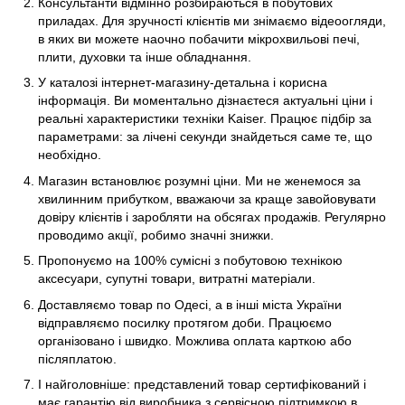
Консультанти відмінно розбираються в побутових
приладах. Для зручності клієнтів ми знімаємо відеоогляди,
в яких ви можете наочно побачити мікрохвильові печі,
плити, духовки та інше обладнання.
У каталозі інтернет-магазину-детальна і корисна
інформація. Ви моментально дізнаєтеся актуальні ціни і
реальні характеристики техніки Kaiser. Працює підбір за
параметрами: за лічені секунди знайдеться саме те, що
необхідно.
Магазин встановлює розумні ціни. Ми не женемося за
хвилинним прибутком, вважаючи за краще завойовувати
довіру клієнтів і заробляти на обсягах продажів. Регулярно
проводимо акції, робимо значні знижки.
Пропонуємо на 100% сумісні з побутовою технікою
аксесуари, супутні товари, витратні матеріали.
Доставляємо товар по Одесі, а в інші міста України
відправляємо посилку протягом доби. Працюємо
організовано і швидко. Можлива оплата карткою або
післяплатою.
І найголовніше: представлений товар сертифікований і
має гарантію від виробника з сервісною підтримкою в