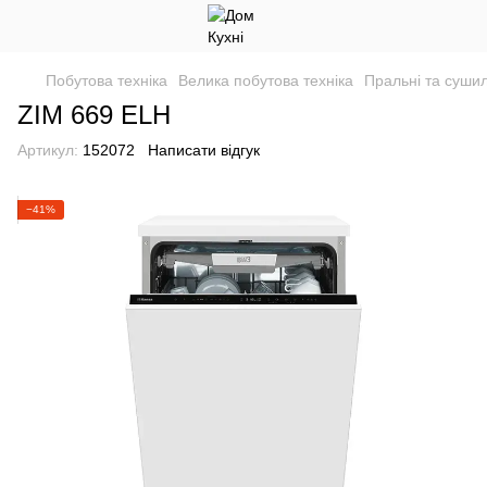
Побутова техніка
Велика побутова техніка
Пральні та суши
ZIM 669 ELH
Артикул:
152072
Написати відгук
−41%