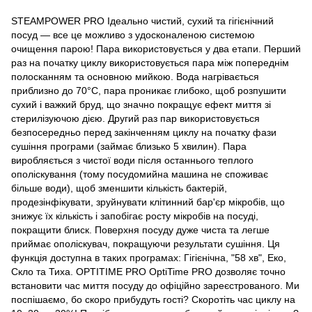
STEAMPOWER PRO Ідеально чистий, сухий та гігієнічний
посуд — все це можливо з удосконаленою системою
очищення парою! Пара використовується у два етапи. Перший
раз на початку циклу використовується пара між попереднім
полосканням та основною мийкою. Вода нагрівається
приблизно до 70°С, пара проникає глибоко, щоб розпушити
сухий і важкий бруд, що значно покращує ефект миття зі
стерилізуючою дією. Другий раз пар використовується
безпосередньо перед закінченням циклу на початку фази
сушіння програми (займає близько 5 хвилин). Пара
виробляється з чистої води після останнього теплого
ополіскування (тому посудомийна машина не споживає
більше води), щоб зменшити кількість бактерій,
продезінфікувати, зруйнувати клітинний бар'єр мікробів, що
знижує їх кількість і запобігає росту мікробів на посуді,
покращити блиск. Поверхня посуду дуже чиста та легше
приймає ополіскувач, покращуючи результати сушіння. Ця
функція доступна в таких програмах: Гігієнічна, "58 хв", Еко,
Скло та Тиха. OPTITIME PRO OptiTime PRO дозволяє точно
встановити час миття посуду до офіційно зареєстрованого. Ми
поспішаємо, бо скоро прибудуть гості? Скоротіть час циклу на