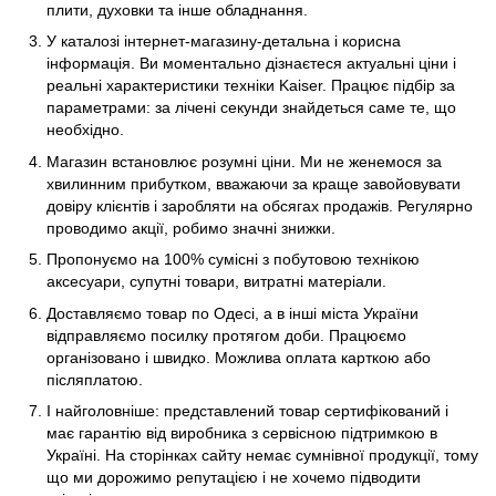
плити, духовки та інше обладнання.
У каталозі інтернет-магазину-детальна і корисна
інформація. Ви моментально дізнаєтеся актуальні ціни і
реальні характеристики техніки Kaiser. Працює підбір за
параметрами: за лічені секунди знайдеться саме те, що
необхідно.
Магазин встановлює розумні ціни. Ми не женемося за
хвилинним прибутком, вважаючи за краще завойовувати
довіру клієнтів і заробляти на обсягах продажів. Регулярно
проводимо акції, робимо значні знижки.
Пропонуємо на 100% сумісні з побутовою технікою
аксесуари, супутні товари, витратні матеріали.
Доставляємо товар по Одесі, а в інші міста України
відправляємо посилку протягом доби. Працюємо
організовано і швидко. Можлива оплата карткою або
післяплатою.
І найголовніше: представлений товар сертифікований і
має гарантію від виробника з сервісною підтримкою в
Україні. На сторінках сайту немає сумнівної продукції, тому
що ми дорожимо репутацією і не хочемо підводити