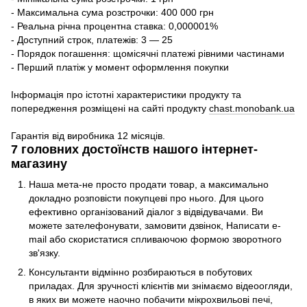
- Максимальна сума розстрочки: 400 000 грн
- Реальна річна процентна ставка: 0,000001%
- Доступний строк, платежів: 3 — 25
- Порядок погашення: щомісячні платежі рівними частинами
- Перший платіж у момент оформлення покупки
Інформація про істотні характеристики продукту та
попередження розміщені на сайті продукту
chast.monobank.ua
Гарантія від виробника 12 місяців.
7 головних достоїнств нашого інтернет-
магазину
Наша мета-не просто продати товар, а максимально
докладно розповісти покупцеві про нього. Для цього
ефективно організований діалог з відвідувачами. Ви
можете зателефонувати, замовити дзвінок, Написати e-
mail або скористатися спливаючою формою зворотного
зв'язку.
Консультанти відмінно розбираються в побутових
приладах. Для зручності клієнтів ми знімаємо відеоогляди,
в яких ви можете наочно побачити мікрохвильові печі,