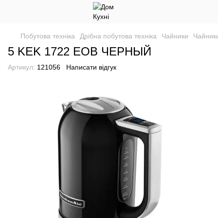
Побутова техніка
Дрібна побутова техніка
Чайники
Чайники
5 KEK 1722 EOB ЧЕРНЫЙ
Артикул:
121056
Написати відгук