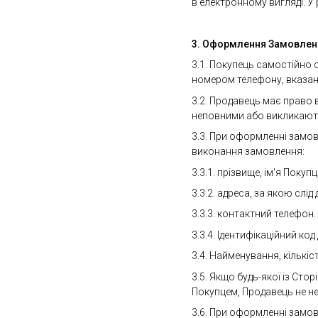
в електронному вигляді. У
3.
Оформлення Замовлен
3.1. Покупець самостійно
номером телефону, вказани
3.2. Продавець має право 
неповними або викликають 
3.3. При оформленні замов
виконання замовлення:
3.3.1. прізвище, ім'я Покупц
3.3.2. адреса, за якою слі
3.3.3. контактний телефон.
3.3.4. Ідентифікаційний к
3.4. Найменування, кількі
3.5. Якщо будь-якої із Сто
Покупцем, Продавець не не
3.6. При оформленні замовл