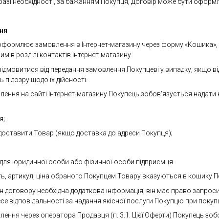
 разі необхідності, за бажанням Покупця, Договір може бути оформ
ня
 оформлює замовлення в Інтернет-магазину через форму «Кошика»
м в розділі контактів Інтернет-магазину.
відмовитися від передання замовлення Покупцеві у випадку, якщо в
підозру щодо їх дійсності.
лення на сайті Інтернет-магазину Покупець зобов'язується надати
я;
д доставити Товар (якщо доставка до адреси Покупця);
од для юридичної особи або фізичної-особи підприємця.
сть, артикул, ціна обраного Покупцем Товару вказуються в кошику По
рін договору необхідна додаткова інформація, він має право запросити
се відповідальності за надання якісної послуги Покупцю при покупці
ення через оператора Продавця (п. 3.1. Цієї Оферти) Покупець зобов