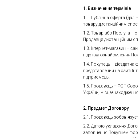
1.
Визначення термінів
1.1. Публічна оферта (далі
товару дистанційним способ
1.2. Товар або Послуга – 
Продавця дистанційним с
1.3. Інтернет-магазин – с
підставі ознайомлення По
1.4. Покупець – дієздатна
представлений на сайті Інт
підприємець.
1.5. Продавець – ФОП Соро
України, місцезнаходження
2.
Предмет Договору
2.1. Продавець зобов’язує
2.2. Датою укладення Дог
заповнення Покупцем форм