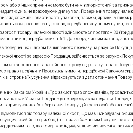
ром або з інших причин не може бути ним використаний за призна
надцяти) днів, не враховуючи дня купівлі. Повернення товару нале
игляд, споживчі властивості, упаковка, пломби, ярлики, а також 
длягають поверненню на підставах, передбачених у цьому пункті, зат
 вартості товару належної якості здійснюється протягом 30 (трид
ання вимог, передбачених п. 6.1. Договору, чинним законодавство
ягає поверненню шляхом банківського переказу на рахунок Покупця.
лежної якості за адресою Продавця, здійснюється за рахунок Поку
тягом встановленого гарантійного строку недоліків у Товарі, Покупе
ає право пред'явити Продавцеві вимоги, передбачені Законом Укра
іків, строк на їх усунення відраховується з дати отримання Това
бачених Законом України «Про захист прав споживачів», провадить
одавством України. Продавець не відповідає за недоліки Товару, я
 користування або зберігання Товару, дій третіх осіб або непереб
а відмовитися від товару належної якості, що має індивідуально-ви
упцем, який його придбав, (в т.ч. за за бажанням Покупця не станд
твердженням того, що товар має індивідуально-визначені властивост
.