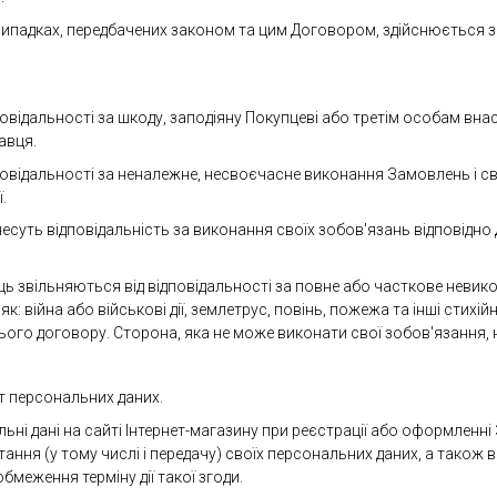
 випадках, передбачених законом та цим Договором, здійснюється з
дповідальності за шкоду, заподіяну Покупцеві або третім особам в
авця.
дповідальності за неналежне, несвоєчасне виконання Замовлень і с
.
 несуть відповідальність за виконання своїх зобов'язань відповідн
ць звільняються від відповідальності за повне або часткове невик
 війна або військові дії, землетрус, повінь, пожежа та інші стихійн
ього договору. Сторона, яка не може виконати свої зобов'язання, 
ст персональних даних.
льні дані на сайті Інтернет-магазину при реєстрації або оформлен
тання (у тому числі і передачу) своїх персональних даних, а також 
бмеження терміну дії такої згоди.