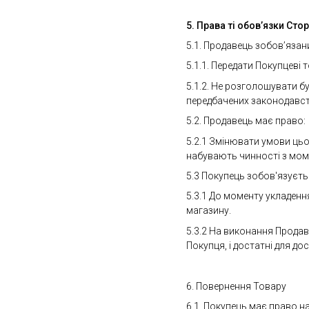
5. Права ті обов’язки Стор
5.1. Продавець зобов’язан
5.1.1. Передати Покупцеві
5.1.2. Не розголошувати бу
передбачених законодавст
5.2. Продавець має право:
5.2.1 Змінювати умови цьо
набувають чинності з момен
5.3 Покупець зобов'язуєть
5.3.1 До моменту укладенн
магазину.
5.3.2 На виконання Продав
Покупця, і достатні для д
6. Повернення Товару
6.1. Покупець має право 