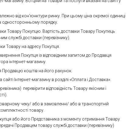
-магазину. Всі ціни на Товари та послуги вказані на сайті у
лежно від кон'юнктури ринку. При цьому ціна окремої одиниці
 в односторонньому порядку.
ставки Товару Покупцю. Вартість доставки Товару Покупець
ним службі доставки (перевізнику).
вки Товару на адресу Покупця.
 звернення Покупця із відповідним запитом до Продавця
ора інтернет-магазину.
 Продавцю коштів на його рахунок.
айті Інтернет-магазину в розділі «Оплата і Доставка».
евізника) перевірити відповідність Товару якісним і
ті).
товарному чеку/ або в замовленні/ або в транспортній
 комплектності товару.
окупця або його Представника з моменту отримання Товару
передачі Продавцем товару службі доставки (перевізнику)