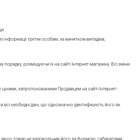
ця.
єї інформації третім особам, за винятком випадків,
 порядку, розміщуючи їх на сайті Інтернет-магазину. Всі зміни
 цінами, запропонованими Продавцем на сайті Інтернет-
 всі необхідні дані, що однозначно ідентифікують його як
, якщо товар не задовольнив його за формою, габаритами,