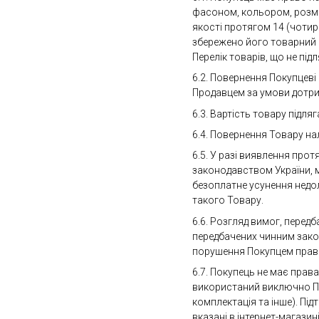
фасоном, кольором, розмі
якості протягом 14 (чотир
збережено його товарний в
Перелік товарів, що не пі
6.2. Повернення Покупцеві
Продавцем за умови дотрим
6.3. Вартість товару підл
6.4. Повернення Товару на
6.5. У разі виявлення про
законодавством України, м
безоплатне усунення недол
такого Товару.
6.6. Розгляд вимог, перед
передбачених чинним закон
порушення Покупцем правил
6.7. Покупець не має прав
використаний виключно Пок
комплектація та інше). Під
вказані в інтернет-магазині