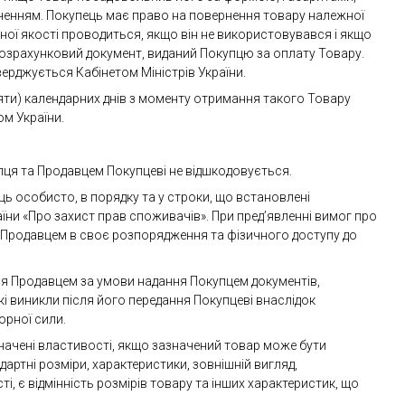
ченням. Покупець має право на повернення товару належної
жної якості проводиться, якщо він не використовувався і якщо
розрахунковий документ, виданий Покупцю за оплату Товару.
верджується Кабінетом Міністрів України.
цяти) календарних днів з моменту отримання такого Товару
м України.
пця та Продавцем Покупцеві не відшкодовується.
ць особисто, в порядку та у строки, що встановлені
їни «Про захист прав споживачів». При пред’явленні вимог про
ру Продавцем в своє розпорядження та фізичного доступу до
ся Продавцем за умови надання Покупцем документів,
кі виникли після його передання Покупцеві внаслідок
орної сили.
значені властивості, якщо зазначений товар може бути
артні розміри, характеристики, зовнішній вигляд,
і, є відмінність розмірів товару та інших характеристик, що