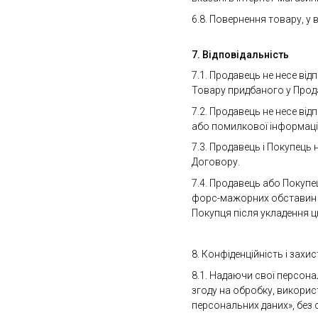
6.8. Повернення товару, у
7. Відповідальність
7.1. Продавець не несе ві
Товару придбаного у Прод
7.2. Продавець не несе ві
або помилкової інформації
7.3. Продавець і Покупець
Договору.
7.4. Продавець або Покупе
форс-мажорних обставин як:
Покупця після укладення ц
8. Конфіденційність і захи
8.1. Надаючи свої персона
згоду на обробку, викорис
персональних даних», без о