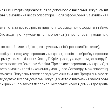
мов цієї Оферти здійснюється за допомогою внесення Покупцем відп
нні Замовлення через оператора. Після оформлення Замовлення ч
ідальність за достовірність наданої інформації при оформленні Зам
тобто акцептуючи умови даної пропозиції (запропоновані умови п
стю ознайомлений, і згоден з умовами цієї пропозиції (оферти);
 обробку та передачу персональних даних, дозвіл на обробку персона
міну після закінчення його дії. Крім цього, укладенням договору 
встановлених Законом України "Про захист персональних даних", про
метою можливості виконання умов цього Договору, можливості пр
документів. Покупець також погоджується з тим, що Продавець має п
ких додаткових повідомлень Покупця з метою виконання замовлення
у України "Про захист персональних даних" йому відомий і зрозуміл