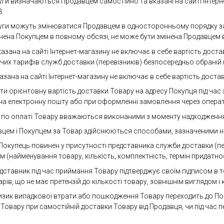
уги визначаються Продавцем самостійно та вказані на сайті Інтернет
В.
луги можуть змінюватися Продавцем в односторонньому порядку за
ачена Покупцем в повному обсязі, не може бути змінена Продавцем
 вказана на сайті Інтернет-магазину не включає в себе вартість до
чих тарифів служб доставки (перевізників) безпосередньо обраній 
казана на сайті Інтернет-магазину не включає в себе вартість доста
ти орієнтовну вартість доставки Товару на адресу Покупця під час
на електронну пошту або при оформленні замовлення через операт
я по оплаті Товару вважаються виконаними з моменту надходження
вцем і Покупцем за Товар здійснюються способами, зазначеними на с
 Покупець повинен у присутності представника служби доставки (пер
 (найменування товару, кількість, комплектність, термін придатнос
едставник під час приймання Товару підтверджує своїм підписом в 
рів, що не має претензій до кількості товару, зовнішнім виглядом і
 ризик випадкової втрати або пошкодження Товару переходить до П
 Товару при самостійній доставки Товару від Продавця, чи під час 