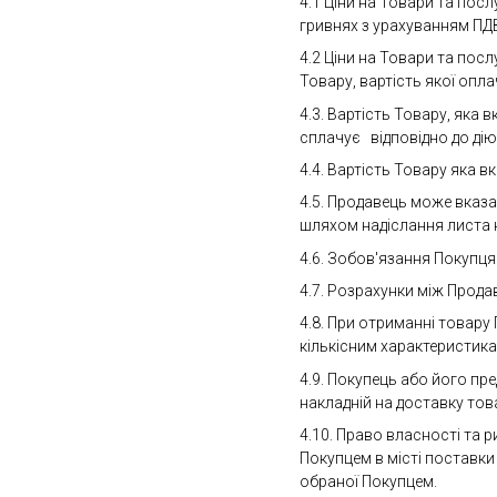
4.1 Ціни на Товари та посл
гривнях з урахуванням ПД
4.2 Ціни на Товари та пос
Товару, вартість якої опл
4.3. Вартість Товару, яка
сплачує відповідно до дію
4.4. Вартість Товару яка в
4.5. Продавець може вказа
шляхом надіслання листа 
4.6. Зобов'язання Покупц
4.7. Розрахунки між Прода
4.8. При отриманні товару
кількісним характеристикам
4.9. Покупець або його пр
накладній на доставку това
4.10. Право власності та
Покупцем в місті поставки
обраної Покупцем.