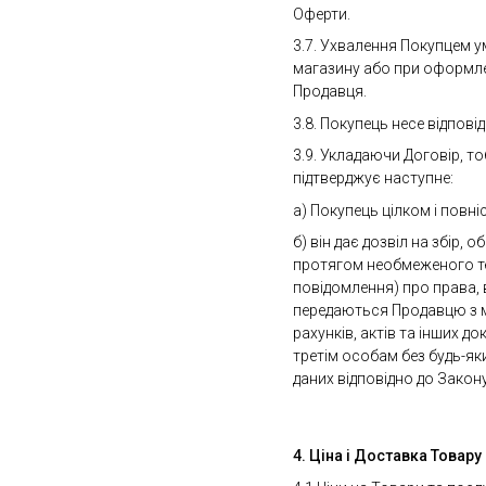
Оферти.
3.7. Ухвалення Покупцем у
магазину або при оформле
Продавця.
3.8. Покупець несе відпов
3.9. Укладаючи Договір, 
підтверджує наступне:
а) Покупець цілком і повні
б) він дає дозвіл на збір,
протягом необмеженого тер
повідомлення) про права, 
передаються Продавцю з 
рахунків, актів та інших 
третім особам без будь-я
даних відповідно до Закон
4. Ціна і Доставка Товару