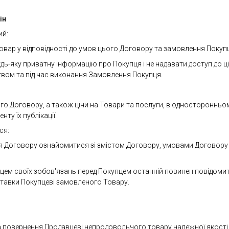
ін
ий:
 товар у відповідності до умов цього Договору та замовлення Покуп
дь-яку приватну інформацію про Покупця і не надавати доступ до ці
вом та під час виконання Замовлення Покупця.
го Договору, а також ціни на Товари та послуги, в односторонньому
ту їх публікації.
ся:
я Договору ознайомитися зі змістом Договору, умовами Договору і
цем своїх зобов'язань перед Покупцем останній повинен повідомити
оставки Покупцеві замовленого Товару.
на повернення Продавцеві непродовольчого товару належної якості