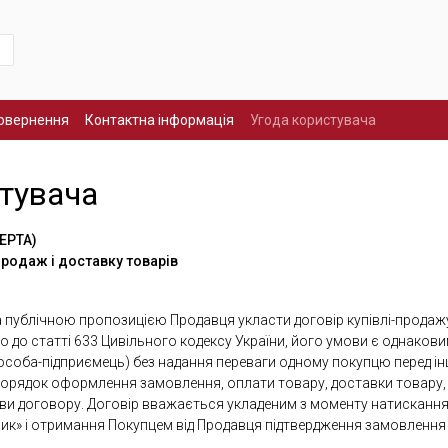
повернення
Контактна інформація
Угода користувача
стувача
ЕРТА)
родаж і доставку товарів
а публічною пропозицією Продавця укласти договір купівлі-продажу 
о до статті 633 Цивільного кодексу України, його умови є однаковим
особа-підприємець) без надання переваги одному покупцю перед і
порядок оформлення замовлення, оплати товару, доставки товару, 
мови договору. Договір вважається укладеним з моменту натисканн
ик» і отримання Покупцем від Продавця підтвердження замовлення 