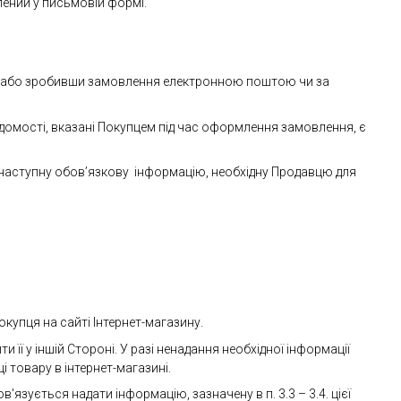
лений у письмовій формі.
, або зробивши замовлення електронною поштою чи за
ідомості, вказані Покупцем під час оформлення замовлення, є
 наступну обов’язкову інформацію, необхідну Продавцю для
купця на сайті Інтернет-магазину.
 її у іншій Стороні. У разі ненадання необхідної інформації
 товару в інтернет-магазині.
'язується надати інформацію, зазначену в п. 3.3 – 3.4. цієї