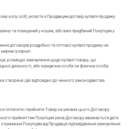
ному колу осіб, укласти з Продавцем договір купівлі-продажу
агазину та поміщений у кошик, або вже придбаний Покупцем у
ння договорів роздрібної та оптової купівлі-продажу на
мережі Інтернет.
авця, розміщує замовлення щодо купівлі товару, що
ницької діяльності, або юридична особа чи фізична особа-
ка створена і діє відповідно до чинного законодавства
ься оплатити і прийняти Товар на умовах цього Договору.
ечного прийняттям Покупцем умов Договору вважається дата
и отримання Покупцем від Продавця підтвердження замовлення