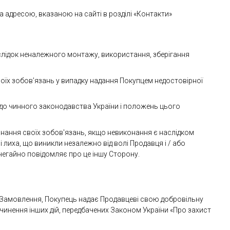
а адресою, вказаною на сайті в розділі «Контакти»
наслідок неналежного монтажу, використання, зберігання
воїх зобов’язань у випадку надання Покупцем недостовірної
о до чинного законодавства України і положень цього
онання своїх зобов'язань, якщо невиконання є наслідком
і лиха, що виникли незалежно від волі Продавця і / або
негайно повідомляє про це іншу Сторону.
ні Замовлення, Покупець надає Продавцеві свою добровільну
вчинення інших дій, передбачених Законом України «Про захист