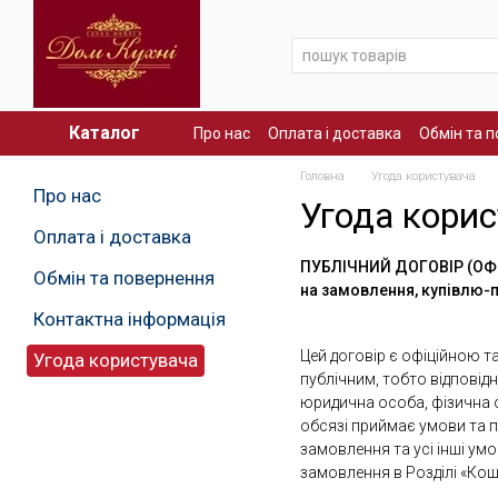
Перейти до основного контенту
Каталог
Про нас
Оплата і доставка
Обмін та 
Головна
Угода користувача
Про нас
Угода кори
Оплата і доставка
ПУБЛІЧНИЙ ДОГОВІР (ОФ
Обмін та повернення
на замовлення, купівлю-п
Контактна інформація
Цей договір є офіційною т
Угода користувача
публічним, тобто відповідн
юридична особа, фізична 
обсязі приймає умови та 
замовлення та усі інші у
замовлення в Розділі «Кош