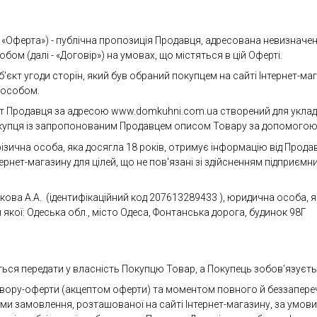
 - «Оферта») - публічна пропозиція Продавця, адресована невизначе
ом (далі - «Договір») на умовах, що містяться в цій Оферті.
об'єкт угоди сторін, який був обраний покупцем на сайті Інтернет-м
пособом.
айт Продавця за адресою www.domkuhni.com.ua створений для укладе
купця із запропонованим Продавцем описом Товару за допомогою 
 фізична особа, яка досягла 18 років, отримує інформацію від Прод
ернет-магазину для цілей, що не пов'язані зі здійсненням підприєм
кова А.А. (ідентифікаційний код 207613289433 ), юридична особа, я
 якої: Одеська обл., місто Одеса, Фонтанська дорога, будинок 98Г
ться передати у власність Покупцю Товар, а Покупець зобов’язуєт
овору-оферти (акцептом оферти) та моментом повного й беззапер
и замовлення, розташованої на сайті Інтернет-магазину, за умов