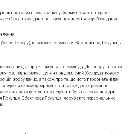
овідних даних в реєстраційну форму на сайті Інтернет-
ерез Оператора дані про Покупця вносяться до бази даних
овлення.
ридбання Товару), шляхом оформлення Замовлення, Покупець
льних даних діє протягом усього терміну дії Договору, а також
Покупець підтверджує, що він повідомлений (без додаткового
 цілі збору даних, а також про те, що його персональні дані
оведення взаєморозрахунків, а також для отримання
раво надавати доступ та передавати його персональні дані
 Покупця. Обсяг прав Покупця, як суб'єкта персональних
ий.