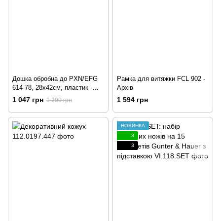
Дошка обробна до PXN/EFG
Рамка для витяжки FCL 902 -
614-78, 28х42см, пластик -
Архів
Архів
1 047 грн
1 594 грн
1 200 грн
НОВИНКА
3
3