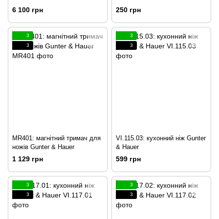
6 100 грн
250 грн
3
3
3
3
MR401: магнітний тримач для
VI.115.03: кухонний ніж Gunter
ножів Gunter & Hauer
& Hauer
1 129 грн
599 грн
3
3
3
3