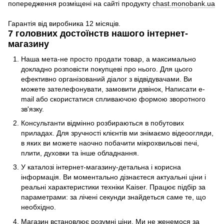
попередження розміщені на сайті продукту
chast.monobank.ua
Гарантія від виробника 12 місяців.
7 головних достоїнств нашого інтернет-
магазину
Наша мета-не просто продати товар, а максимально
докладно розповісти покупцеві про нього. Для цього
ефективно організований діалог з відвідувачами. Ви
можете зателефонувати, замовити дзвінок, Написати e-
mail або скористатися спливаючою формою зворотного
зв'язку.
Консультанти відмінно розбираються в побутових
приладах. Для зручності клієнтів ми знімаємо відеоогляди,
в яких ви можете наочно побачити мікрохвильові печі,
плити, духовки та інше обладнання.
У каталозі інтернет-магазину-детальна і корисна
інформація. Ви моментально дізнаєтеся актуальні ціни і
реальні характеристики техніки Kaiser. Працює підбір за
параметрами: за лічені секунди знайдеться саме те, що
необхідно.
Магазин встановлює розумні ціни. Ми не женемося за