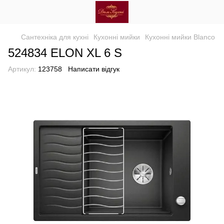
Сантехніка для кухні
Кухонні мийки
Кухонні мийки Blanco
524834 ELON XL 6 S
Артикул:
123758
Написати відгук