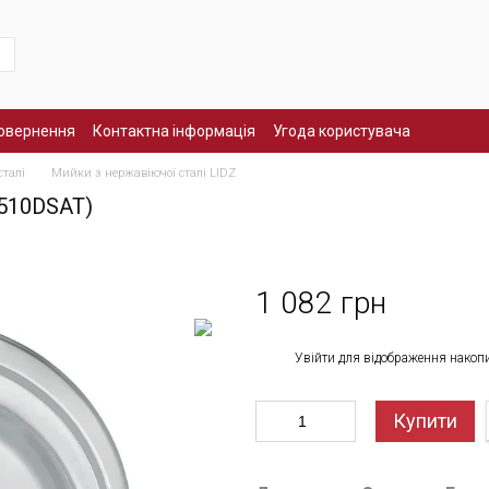
повернення
Контактна інформація
Угода користувача
сталі
Мийки з нержавіючої сталі LIDZ
Z510DSAT)
1 082 грн
%
Увійти
для відображення накоп
Купити