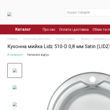
Перейти до основного контенту
Каталог
Про нас
Оплата і доставка
Обмін та 
Головна
Сантехніка для кухні
Кухонні мийки
Мийки з нержавіючої 
Кухонна мийка Lidz 510-D 0,8 мм Satin (LID
В наявності
Написати відгук