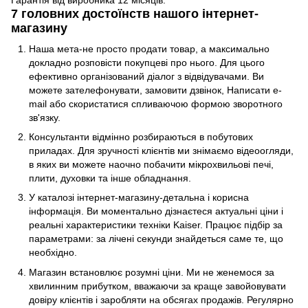
Гарантія від виробника 12 місяців.
7 головних достоїнств нашого інтернет-
магазину
Наша мета-не просто продати товар, а максимально
докладно розповісти покупцеві про нього. Для цього
ефективно організований діалог з відвідувачами. Ви
можете зателефонувати, замовити дзвінок, Написати e-
mail або скористатися спливаючою формою зворотного
зв'язку.
Консультанти відмінно розбираються в побутових
приладах. Для зручності клієнтів ми знімаємо відеоогляди,
в яких ви можете наочно побачити мікрохвильові печі,
плити, духовки та інше обладнання.
У каталозі інтернет-магазину-детальна і корисна
інформація. Ви моментально дізнаєтеся актуальні ціни і
реальні характеристики техніки Kaiser. Працює підбір за
параметрами: за лічені секунди знайдеться саме те, що
необхідно.
Магазин встановлює розумні ціни. Ми не женемося за
хвилинним прибутком, вважаючи за краще завойовувати
довіру клієнтів і заробляти на обсягах продажів. Регулярно