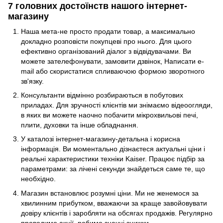
7 головних достоїнств нашого інтернет-
магазину
Наша мета-не просто продати товар, а максимально
докладно розповісти покупцеві про нього. Для цього
ефективно організований діалог з відвідувачами. Ви
можете зателефонувати, замовити дзвінок, Написати e-
mail або скористатися спливаючою формою зворотного
зв'язку.
Консультанти відмінно розбираються в побутових
приладах. Для зручності клієнтів ми знімаємо відеоогляди,
в яких ви можете наочно побачити мікрохвильові печі,
плити, духовки та інше обладнання.
У каталозі інтернет-магазину-детальна і корисна
інформація. Ви моментально дізнаєтеся актуальні ціни і
реальні характеристики техніки Kaiser. Працює підбір за
параметрами: за лічені секунди знайдеться саме те, що
необхідно.
Магазин встановлює розумні ціни. Ми не женемося за
хвилинним прибутком, вважаючи за краще завойовувати
довіру клієнтів і заробляти на обсягах продажів. Регулярно
проводимо акції, робимо значні знижки.