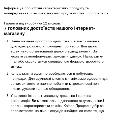
Інформація про істотні характеристики продукту та
попередження розміщені на сайті продукту
chast.monobank.ua
Гарантія від виробника 12 місяців.
7 головних достоїнств нашого інтернет-
магазину
Наша мета-не просто продати товар, а максимально
докладно розповісти покупцеві про нього. Для цього
ефективно організований діалог з відвідувачами. Ви
можете зателефонувати, замовити дзвінок, Написати e-
mail або скористатися спливаючою формою зворотного
зв'язку.
Консультанти відмінно розбираються в побутових
приладах. Для зручності клієнтів ми знімаємо відеоогляди,
в яких ви можете наочно побачити мікрохвильові печі,
плити, духовки та інше обладнання.
У каталозі інтернет-магазину-детальна і корисна
інформація. Ви моментально дізнаєтеся актуальні ціни і
реальні характеристики техніки Kaiser. Працює підбір за
параметрами: за лічені секунди знайдеться саме те, що