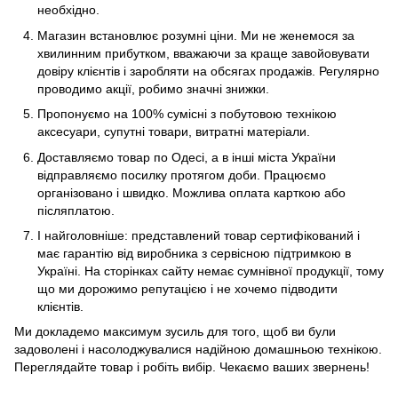
необхідно.
Магазин встановлює розумні ціни. Ми не женемося за
хвилинним прибутком, вважаючи за краще завойовувати
довіру клієнтів і заробляти на обсягах продажів. Регулярно
проводимо акції, робимо значні знижки.
Пропонуємо на 100% сумісні з побутовою технікою
аксесуари, супутні товари, витратні матеріали.
Доставляємо товар по Одесі, а в інші міста України
відправляємо посилку протягом доби. Працюємо
організовано і швидко. Можлива оплата карткою або
післяплатою.
І найголовніше: представлений товар сертифікований і
має гарантію від виробника з сервісною підтримкою в
Україні. На сторінках сайту немає сумнівної продукції, тому
що ми дорожимо репутацією і не хочемо підводити
клієнтів.
Ми докладемо максимум зусиль для того, щоб ви були
задоволені і насолоджувалися надійною домашньою технікою.
Переглядайте товар і робіть вибір. Чекаємо ваших звернень!