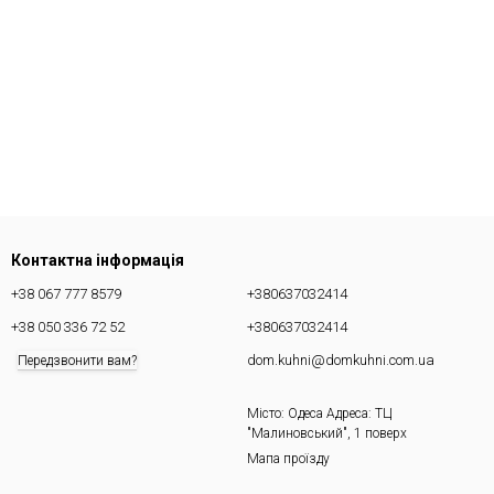
Контактна інформація
+38 067 777 8579
+380637032414
+38 050 336 72 52
+380637032414
dom.kuhni@domkuhni.com.ua
Передзвонити вам?
Місто: Одеса Адреса: ТЦ
"Малиновський", 1 поверх
Мапа проїзду