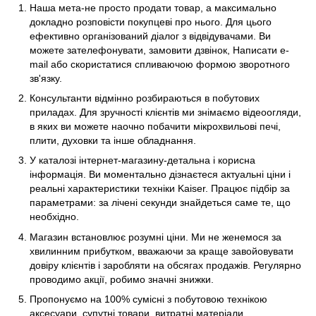
Наша мета-не просто продати товар, а максимально
докладно розповісти покупцеві про нього. Для цього
ефективно організований діалог з відвідувачами. Ви
можете зателефонувати, замовити дзвінок, Написати e-
mail або скористатися спливаючою формою зворотного
зв'язку.
Консультанти відмінно розбираються в побутових
приладах. Для зручності клієнтів ми знімаємо відеоогляди,
в яких ви можете наочно побачити мікрохвильові печі,
плити, духовки та інше обладнання.
У каталозі інтернет-магазину-детальна і корисна
інформація. Ви моментально дізнаєтеся актуальні ціни і
реальні характеристики техніки Kaiser. Працює підбір за
параметрами: за лічені секунди знайдеться саме те, що
необхідно.
Магазин встановлює розумні ціни. Ми не женемося за
хвилинним прибутком, вважаючи за краще завойовувати
довіру клієнтів і заробляти на обсягах продажів. Регулярно
проводимо акції, робимо значні знижки.
Пропонуємо на 100% сумісні з побутовою технікою
аксесуари, супутні товари, витратні матеріали.