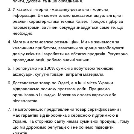
плити, духовки та інше обладнання.
У каталозі інтернет-магазину-детальна і корисна
інформація. Ви моментально дізнаєтеся актуальні ціни і
реальні характеристики техніки Kaiser. Працює підбір за
параметрами: за лічені секунди знайдеться саме те, що
необхідно.
Магазин встановлює розумні ціни. Ми не женемося за
хвилинним прибутком, вважаючи за краще завойовувати
довіру клієнтів і заробляти на обсягах продажів. Регулярно
проводимо акції, робимо значні знижки.
Пропонуємо на 100% сумісні з побутовою технікою
аксесуари, супутні товари, витратні матеріали.
Доставляємо товар по Одесі, а в інші міста України
відправляємо посилку протягом доби. Працюємо
організовано і швидко. Можлива оплата карткою або
післяплатою.
І найголовніше: представлений товар сертифікований і
має гарантію від виробника з сервісною підтримкою в
Україні. На сторінках сайту немає сумнівної продукції, тому
що ми дорожимо репутацією і не хочемо підводити
клієнтів.