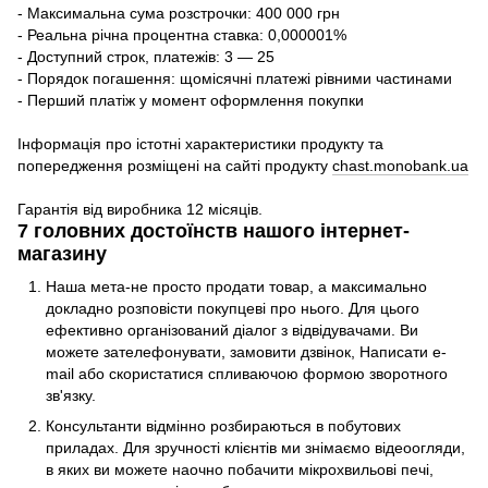
- Максимальна сума розстрочки: 400 000 грн
- Реальна річна процентна ставка: 0,000001%
- Доступний строк, платежів: 3 — 25
- Порядок погашення: щомісячні платежі рівними частинами
- Перший платіж у момент оформлення покупки
Інформація про істотні характеристики продукту та
попередження розміщені на сайті продукту
chast.monobank.ua
Гарантія від виробника 12 місяців.
7 головних достоїнств нашого інтернет-
магазину
Наша мета-не просто продати товар, а максимально
докладно розповісти покупцеві про нього. Для цього
ефективно організований діалог з відвідувачами. Ви
можете зателефонувати, замовити дзвінок, Написати e-
mail або скористатися спливаючою формою зворотного
зв'язку.
Консультанти відмінно розбираються в побутових
приладах. Для зручності клієнтів ми знімаємо відеоогляди,
в яких ви можете наочно побачити мікрохвильові печі,