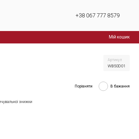
+38 067 777 8579
Мій кошик
Артикул
WB50D01
Порівняти
В бажання
ичувальної знижки