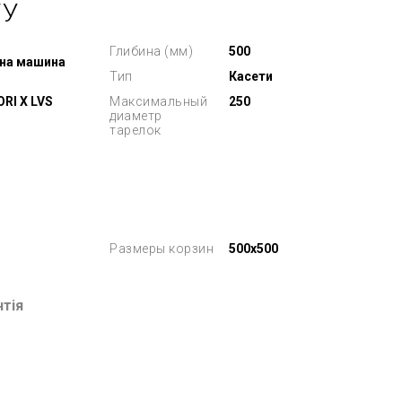
ТУ
Глибина (мм)
500
на машина
Тип
Касети
RI X LVS
Максимальный
250
диаметр
тарелок
Размеры корзин
500x500
нтія