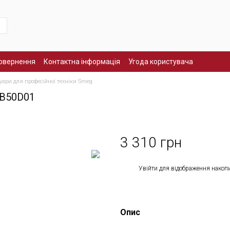
повернення
Контактна інформація
Угода користувача
уари для професійної техніки Smeg
WB50D01
3 310 грн
%
Увійти
для відображення накоп
Опис