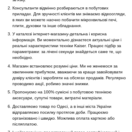
Консультанти відмінно розбираються в побутових
приладах. Для зручності клієнтів ми знімаємо відеоогляди,
в яких ви можете наочно побачити мікрохвильові печі,
плити, духовки та інше обладнання.
У каталозі інтернет-магазину-детальна і корисна
інформація. Ви моментально дізнаєтеся актуальні ціни і
реальні характеристики техніки Kaiser. Працює підбір за
параметрами: за лічені секунди знайдеться саме те, що
необхідно.
Магазин встановлює розумні ціни. Ми не женемося за
хвилинним прибутком, вважаючи за краще завойовувати
довіру клієнтів і заробляти на обсягах продажів. Регулярно
проводимо акції, робимо значні знижки.
Пропонуємо на 100% сумісні з побутовою технікою
аксесуари, супутні товари, витратні матеріали.
Доставляємо товар по Одесі, а в інші міста України
відправляємо посилку протягом доби. Працюємо
організовано і швидко. Можлива оплата карткою або
післяплатою.