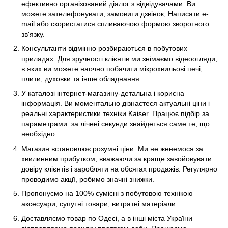
ефективно організований діалог з відвідувачами. Ви
можете зателефонувати, замовити дзвінок, Написати e-
mail або скористатися спливаючою формою зворотного
зв'язку.
Консультанти відмінно розбираються в побутових
приладах. Для зручності клієнтів ми знімаємо відеоогляди,
в яких ви можете наочно побачити мікрохвильові печі,
плити, духовки та інше обладнання.
У каталозі інтернет-магазину-детальна і корисна
інформація. Ви моментально дізнаєтеся актуальні ціни і
реальні характеристики техніки Kaiser. Працює підбір за
параметрами: за лічені секунди знайдеться саме те, що
необхідно.
Магазин встановлює розумні ціни. Ми не женемося за
хвилинним прибутком, вважаючи за краще завойовувати
довіру клієнтів і заробляти на обсягах продажів. Регулярно
проводимо акції, робимо значні знижки.
Пропонуємо на 100% сумісні з побутовою технікою
аксесуари, супутні товари, витратні матеріали.
Доставляємо товар по Одесі, а в інші міста України