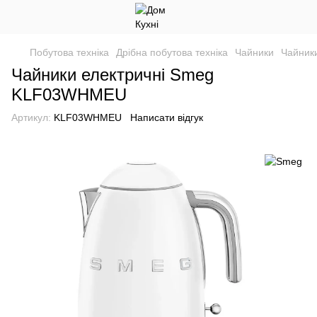
Побутова техніка
Дрібна побутова техніка
Чайники
Чайник
Чайники електричні Smeg
KLF03WHMEU
Артикул:
KLF03WHMEU
Написати відгук