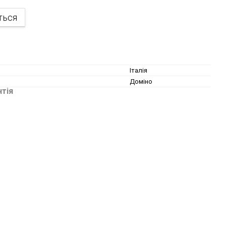
ться
Італія
Доміно
нтія