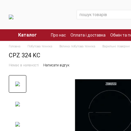
Перейти до основного контенту
Каталог
Про нас
Оплата і доставка
Обмін та 
Головна
Побутова техніка
Велика побутова техніка
Варильні поверхні
CPZ 324 KC
Немає в наявності
Написати відгук