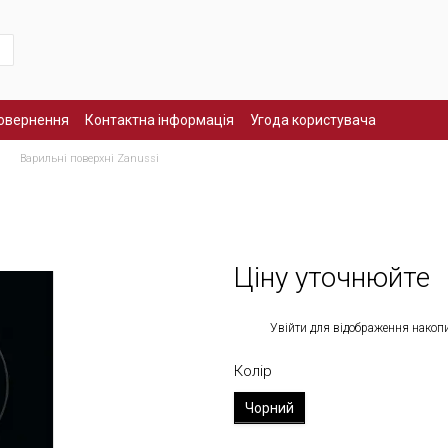
повернення
Контактна інформація
Угода користувача
Варильні поверхні Zanussi
Ціну уточнюйте
%
Увійти
для відображення накоп
Колір
Чорний