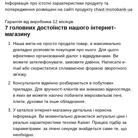
Інформація про істотні характеристики продукту та
попередження розміщені на сайті продукту
chast.monobank.ua
Гарантія від виробника 12 місяців.
7 головних достоїнств нашого інтернет-
магазину
Наша мета-не просто продати товар, а максимально
докладно розповісти покупцеві про нього. Для цього
ефективно організований діалог з відвідувачами. Ви
можете зателефонувати, замовити дзвінок, Написати e-
mail або скористатися спливаючою формою зворотного
зв'язку.
Консультанти відмінно розбираються в побутових
приладах. Для зручності клієнтів ми знімаємо відеоогляди,
в яких ви можете наочно побачити мікрохвильові печі,
плити, духовки та інше обладнання.
У каталозі інтернет-магазину-детальна і корисна
інформація. Ви моментально дізнаєтеся актуальні ціни і
реальні характеристики техніки Kaiser. Працює підбір за
параметрами: за лічені секунди знайдеться саме те, що
необхідно.