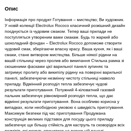
Опис
Інформація про продукт Готування – мистецтво; Ви художник.
У новій колекції Electrolux Rococo класичний розкішний дизайн
поєднується із чудовим смаком. Тепер ваші прилади не
поступляться утвореним вами смакам. Будь то жаркий або
шоколадний фондан – Electrolux Rococo допоможе створити
чудовий смак, зберігаючи власну красу. Ваша кухня, як і ваші
смаки, стане витвором мистецтва. Більше ніякої рідини на
вашій стільниці через пролив або википання Стильна рамка зі
скошеними фасками цієї варильної панелі зупиняє та
затримує пролиту або википілу рідину на поверхні варильної
панелі, забезпечуючи незмінну чистоту стільниці навколо
приладу. Відмінний розподіл тепла забезпечує чудові
результати приготування. Потужний 4-кіловатний газовий
пальник забезпечує рівномірний розподіл тепла, що дає
відмінні результати приготування. Вона особливо корисна у
випадках, коли необхідною умовою є швидкість приготування.
Максимум безпеки під час приготування Продумана
конструкція великих підставок для посуду цього приладу
забезпечує ще більшу стійкість для каструль та сковорідок всіх
розмірів, які можуть опинитися на варильній панелі.