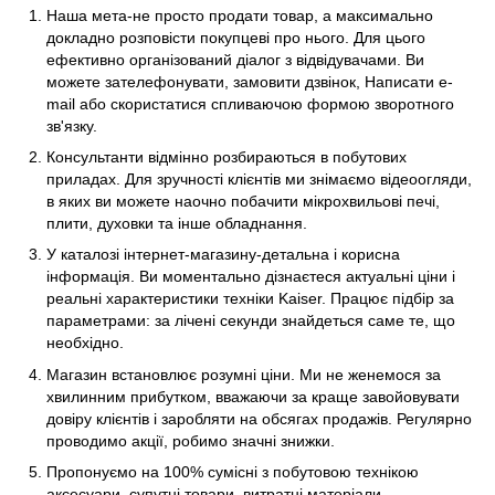
Наша мета-не просто продати товар, а максимально
докладно розповісти покупцеві про нього. Для цього
ефективно організований діалог з відвідувачами. Ви
можете зателефонувати, замовити дзвінок, Написати e-
mail або скористатися спливаючою формою зворотного
зв'язку.
Консультанти відмінно розбираються в побутових
приладах. Для зручності клієнтів ми знімаємо відеоогляди,
в яких ви можете наочно побачити мікрохвильові печі,
плити, духовки та інше обладнання.
У каталозі інтернет-магазину-детальна і корисна
інформація. Ви моментально дізнаєтеся актуальні ціни і
реальні характеристики техніки Kaiser. Працює підбір за
параметрами: за лічені секунди знайдеться саме те, що
необхідно.
Магазин встановлює розумні ціни. Ми не женемося за
хвилинним прибутком, вважаючи за краще завойовувати
довіру клієнтів і заробляти на обсягах продажів. Регулярно
проводимо акції, робимо значні знижки.
Пропонуємо на 100% сумісні з побутовою технікою
аксесуари, супутні товари, витратні матеріали.