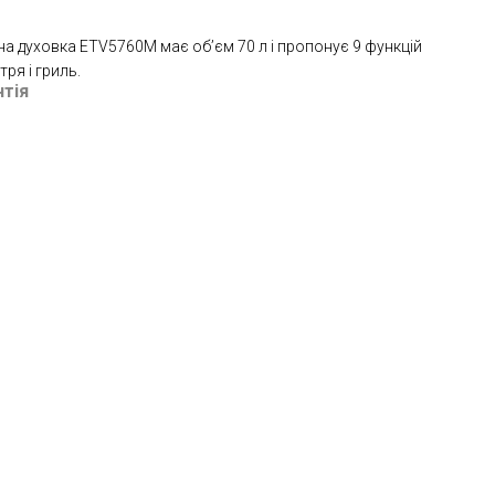
а духовка ETV5760M має об’єм 70 л і пропонує 9 функцій
ря і гриль.
нтія