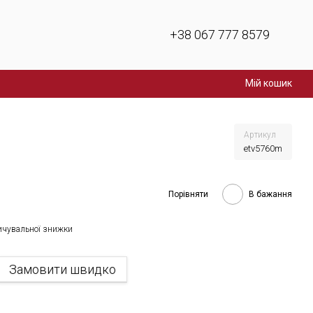
+38 067 777 8579
Мій кошик
Артикул
etv5760m
Порівняти
В бажання
ичувальної знижки
Замовити швидко