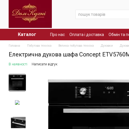
Перейти до основного контенту
Каталог
Про нас
Оплата і доставка
Обмін та 
Головна
Побутова техніка
Велика побутова техніка
Духовки
Духов
Електрична духова шафа Concept ETV5760
В наявності
Написати відгук