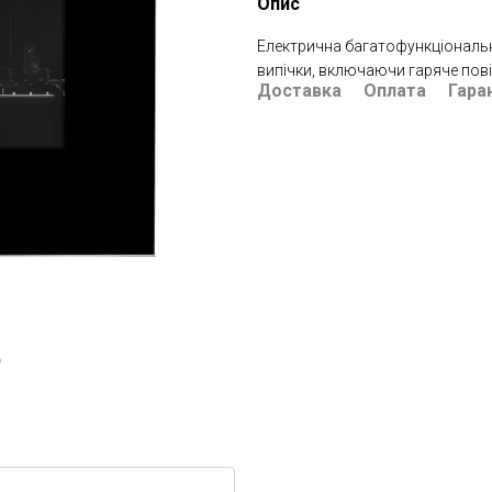
Опис
Електрична багатофункціональн
випічки, включаючи гаряче повіт
Доставка
Оплата
Гара
ю