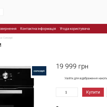
повернення
Контактна інформація
Угода користувача
ки Concept
M
19 999 грн
%
Увійти
для відображення накоп
Купити