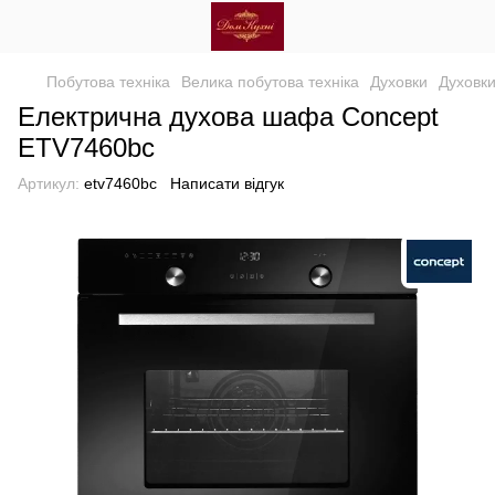
Побутова техніка
Велика побутова техніка
Духовки
Духовки
Електрична духова шафа Concept
ETV7460bc
Артикул:
etv7460bc
Написати відгук