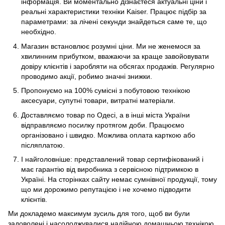
інформація. Ви моментально дізнаєтеся актуальні ціни і
реальні характеристики техніки Kaiser. Працює підбір за
параметрами: за лічені секунди знайдеться саме те, що
необхідно.
Магазин встановлює розумні ціни. Ми не женемося за
хвилинним прибутком, вважаючи за краще завойовувати
довіру клієнтів і заробляти на обсягах продажів. Регулярно
проводимо акції, робимо значні знижки.
Пропонуємо на 100% сумісні з побутовою технікою
аксесуари, супутні товари, витратні матеріали.
Доставляємо товар по Одесі, а в інші міста України
відправляємо посилку протягом доби. Працюємо
організовано і швидко. Можлива оплата карткою або
післяплатою.
І найголовніше: представлений товар сертифікований і
має гарантію від виробника з сервісною підтримкою в
Україні. На сторінках сайту немає сумнівної продукції, тому
що ми дорожимо репутацією і не хочемо підводити
клієнтів.
Ми докладемо максимум зусиль для того, щоб ви були
задоволені і насолоджувалися надійною домашньою технікою.