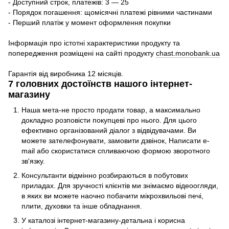
- Доступний строк, платежів: 3 — 25
- Порядок погашення: щомісячні платежі рівними частинами
- Перший платіж у момент оформлення покупки
Інформація про істотні характеристики продукту та
попередження розміщені на сайті продукту
chast.monobank.ua
Гарантія від виробника 12 місяців.
7 головних достоїнств нашого інтернет-
магазину
Наша мета-не просто продати товар, а максимально
докладно розповісти покупцеві про нього. Для цього
ефективно організований діалог з відвідувачами. Ви
можете зателефонувати, замовити дзвінок, Написати e-
mail або скористатися спливаючою формою зворотного
зв'язку.
Консультанти відмінно розбираються в побутових
приладах. Для зручності клієнтів ми знімаємо відеоогляди,
в яких ви можете наочно побачити мікрохвильові печі,
плити, духовки та інше обладнання.
У каталозі інтернет-магазину-детальна і корисна