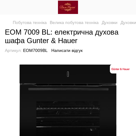
Побутова техніка
Велика побутова техніка
Духовки
Духовк
EOM 7009 BL: електрична духова
шафа Gunter & Hauer
Артикул:
EOM7009BL
Написати відгук